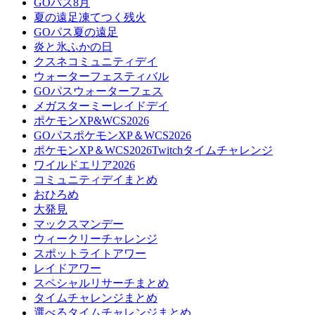
GOパス8月
夏の遠足凍てつく残火
GOパス夏の遠足
炎と氷ふかの日
クスネコミュニティデイ
ウォーターフェスティバル
GOパスウォーターフェス
メガスターミーレイドデイ
ポケモンXP&WCS2026
GOパスポケモンXP＆WCS2026
ポケモンXP＆WCS2026Twitchタイムチャレンジ
ワイルドエリア2026
コミュニティデイまとめ
おひろめ
大発見
マックスマンデー
ウィークリーチャレンジ
スポットライトアワー
レイドアワー
スペシャルリサーチまとめ
タイムチャレンジまとめ
選べるタイムチャレンジまとめ