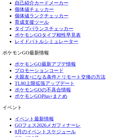
自己紹介カードメーカー
個体値チェッカー
個体値ランクチェッカー
育成支援ツール
タイプバランスチェッカー
ポケモンGOタイプ相性早見表
レイドバトルシミュレーター
ポケモンGO最新情報
ポケモンGO最新アプデ情報
プロモーションコード
大親友+になる条件とリモート交換の方法
TL80上限拡張アップデート
ポケモンGOの不具合情報
ポケモンGOPlus+まとめ
イベント
イベント最新情報
GOフェス2026メガフィナーレ
8月のイベントスケジュール