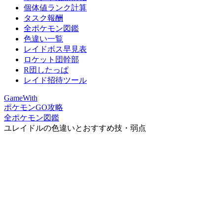
個体値ランク計算
タスク報酬
全ポケモン図鑑
色違い一覧
レイドボス早見表
ロケット団幹部
R団したっぱ
レイド招待ツール
GameWith
ポケモンGO攻略
全ポケモン図鑑
ユレイドルの色違いとおすすめ技・弱点