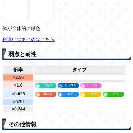
体が全体的に緑色
色違いのまとめはこちら
弱点と耐性
倍率
タイプ
×2.56
×1.6
×0.625
×0.39
×0.244
その他情報