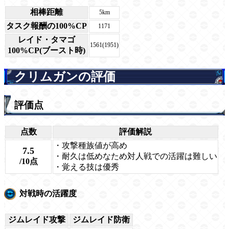
相棒距離
5km
タスク報酬の100%CP
1171
レイド・タマゴ
1561(1951)
100%CP(ブースト時)
クリムガンの評価
評価点
点数
評価解説
・攻撃種族値が高め
7.5
・耐久は低めなため対人戦での活躍は難しい
/10点
・覚える技は優秀
対戦時の活躍度
ジムレイド攻撃
ジムレイド防衛