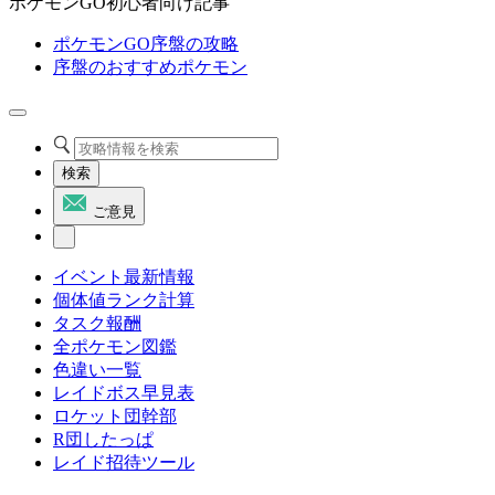
ポケモンGO初心者向け記事
ポケモンGO序盤の攻略
序盤のおすすめポケモン
検索
ご意見
イベント最新情報
個体値ランク計算
タスク報酬
全ポケモン図鑑
色違い一覧
レイドボス早見表
ロケット団幹部
R団したっぱ
レイド招待ツール