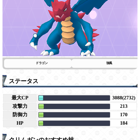
ドラゴン
強風
ステータス
最大CP
3088(2732)
攻撃力
213
防御力
170
HP
184
クリムガンのおすすめ技