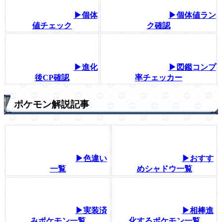
▶個体
▶個体値ラン
値チェック
ク確認
▶進化
▶図鑑コンプ
後CP確認
率チェッカー
ポケモン解説記事
▶色違い
▶おすす
一覧
めシャドウ一覧
▶実装済
▶相棒進
みポケモン一覧
化するポケモン一覧