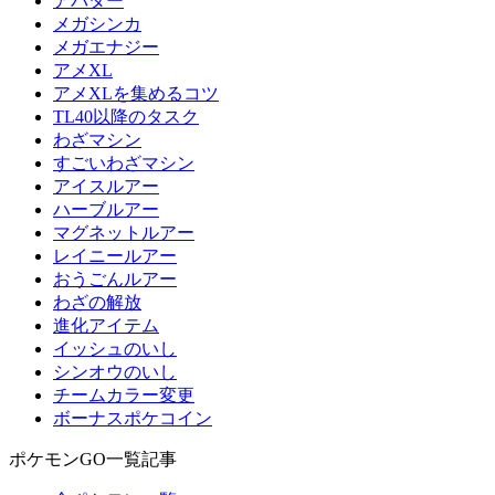
アバター
メガシンカ
メガエナジー
アメXL
アメXLを集めるコツ
TL40以降のタスク
わざマシン
すごいわざマシン
アイスルアー
ハーブルアー
マグネットルアー
レイニールアー
おうごんルアー
わざの解放
進化アイテム
イッシュのいし
シンオウのいし
チームカラー変更
ボーナスポケコイン
ポケモンGO一覧記事