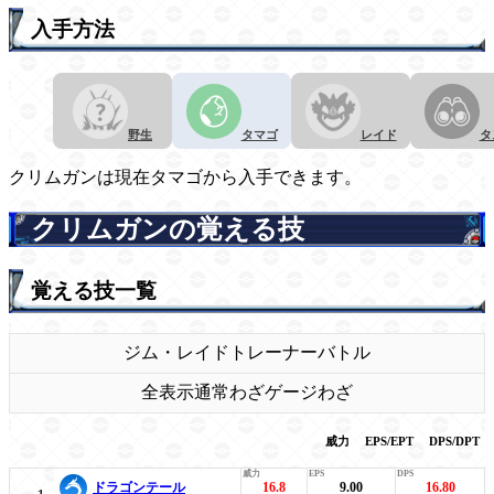
入手方法
野生
タマゴ
レイド
タ
クリムガンは現在タマゴから入手できます。
クリムガンの覚える技
覚える技一覧
ジム・レイド
トレーナーバトル
全表示
通常わざ
ゲージわざ
威力
EPS/EPT
DPS/DPT
ドラゴンテール
16.8
9.00
16.80