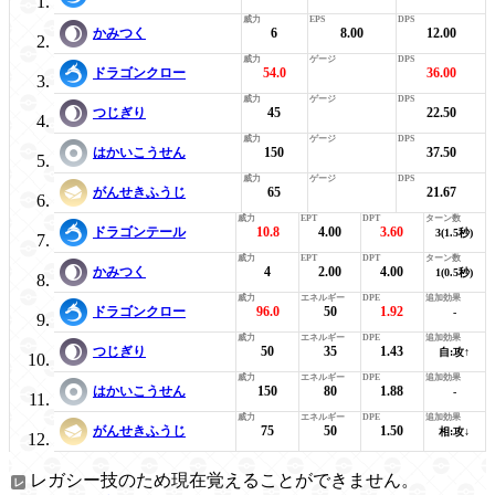
かみつく
6
8.00
12.00
ドラゴンクロー
54.0
36.00
つじぎり
45
22.50
はかいこうせん
150
37.50
がんせきふうじ
65
21.67
ドラゴンテール
10.8
4.00
3.60
3(1.5秒)
かみつく
4
2.00
4.00
1(0.5秒)
ドラゴンクロー
96.0
50
1.92
-
つじぎり
50
35
1.43
自:攻↑
はかいこうせん
150
80
1.88
-
がんせきふうじ
75
50
1.50
相:攻↓
レガシー技のため現在覚えることができません。