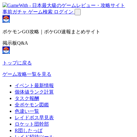
事前ガチャ
ゲーム検索
ログイン
ポケモンGO攻略｜ポケGO速報まとめサイト
掲示板Q&A
トップに戻る
ゲーム攻略一覧を見る
イベント最新情報
個体値ランク計算
タスク報酬
全ポケモン図鑑
色違い一覧
レイドボス早見表
ロケット団幹部
R団したっぱ
レイド招待ツール