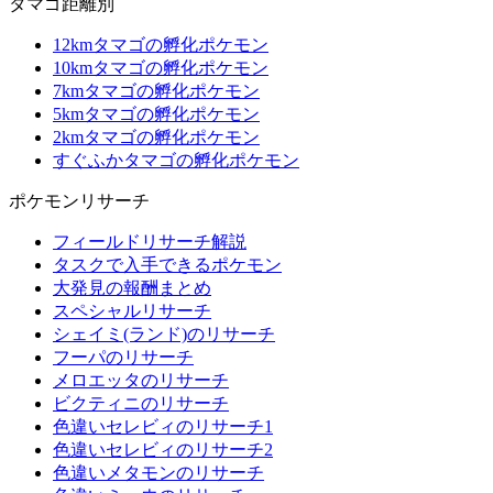
タマゴ距離別
12kmタマゴの孵化ポケモン
10kmタマゴの孵化ポケモン
7kmタマゴの孵化ポケモン
5kmタマゴの孵化ポケモン
2kmタマゴの孵化ポケモン
すぐふかタマゴの孵化ポケモン
ポケモンリサーチ
フィールドリサーチ解説
タスクで入手できるポケモン
大発見の報酬まとめ
スペシャルリサーチ
シェイミ(ランド)のリサーチ
フーパのリサーチ
メロエッタのリサーチ
ビクティニのリサーチ
色違いセレビィのリサーチ1
色違いセレビィのリサーチ2
色違いメタモンのリサーチ