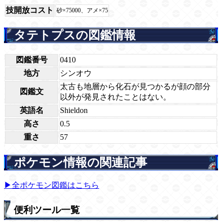
技開放コスト
砂×75000、アメ×75
タテトプスの図鑑情報
図鑑番号
0410
地方
シンオウ
太古も地層から化石が見つかるが顔の部分
図鑑文
以外が発見されたことはない。
英語名
Shieldon
高さ
0.5
重さ
57
ポケモン情報の関連記事
▶全ポケモン図鑑はこちら
便利ツール一覧