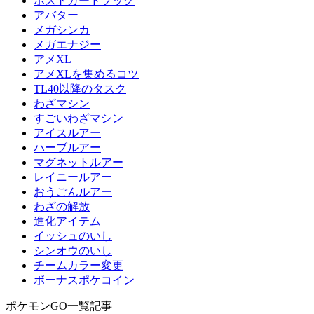
ポストカードブック
アバター
メガシンカ
メガエナジー
アメXL
アメXLを集めるコツ
TL40以降のタスク
わざマシン
すごいわざマシン
アイスルアー
ハーブルアー
マグネットルアー
レイニールアー
おうごんルアー
わざの解放
進化アイテム
イッシュのいし
シンオウのいし
チームカラー変更
ボーナスポケコイン
ポケモンGO一覧記事