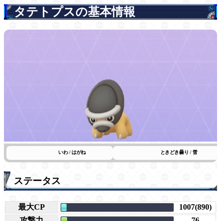
タテトプスの基本情報
いわ / はがね
ときどき曇り / 雪
ステータス
最大CP
1007(890)
攻撃力
76