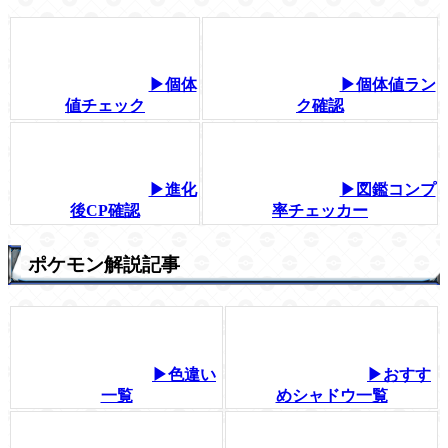
▶個体
▶個体値ラン
値チェック
ク確認
▶進化
▶図鑑コンプ
後CP確認
率チェッカー
ポケモン解説記事
▶色違い
▶おすす
一覧
めシャドウ一覧