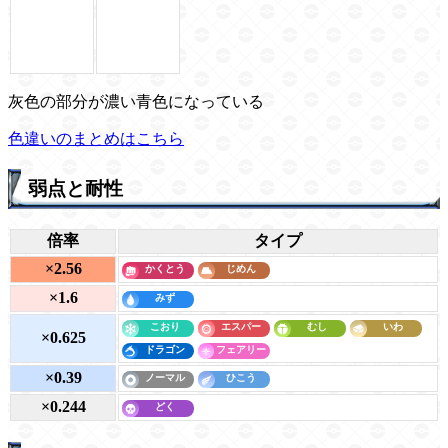
灰色の部分が濃い青色になっている
色違いのまとめはこちら
弱点と耐性
倍率
タイプ
×2.56
×1.6
×0.625
×0.39
×0.244