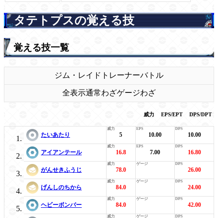
タテトプスの覚える技
覚える技一覧
ジム・レイド
トレーナーバトル
全表示
通常わざ
ゲージわざ
威力
EPS/EPT
DPS/DPT
たいあたり
5
10.00
10.00
アイアンテール
16.8
7.00
16.80
がんせきふうじ
78.0
26.00
げんしのちから
84.0
24.00
ヘビーボンバー
84.0
42.00