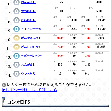
おんがえし
25
50.00
やつあたり
10
5.00
たいあたり
3
3.00
3.00
1(0.5秒)
アイアンテール
12.0
2.33
4.00
3(1.5秒)
がんせきふうじ
90.0
50
1.80
相:攻↓
げんしのちから
72.0
45
1.60
自:攻防↑
ヘビーボンバー
84.0
50
1.68
-
おんがえし
130
70
1.86
-
やつあたり
10
70
0.14
-
レガシー技のため現在覚えることができません。
▶レガシー技についてはこちら
コンボDPS