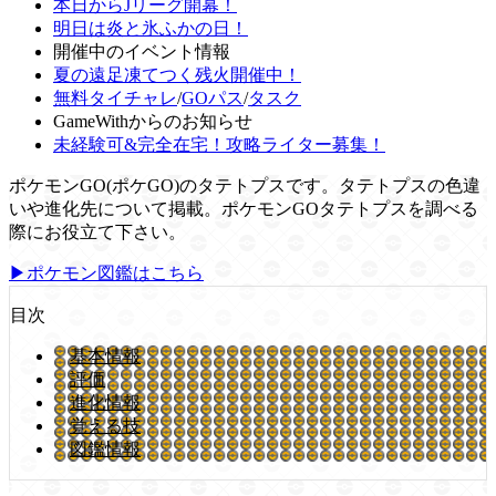
本日からJリーグ開幕！
明日は炎と氷ふかの日！
開催中のイベント情報
夏の遠足凍てつく残火開催中！
無料タイチャレ
/
GOパス
/
タスク
GameWithからのお知らせ
未経験可&完全在宅！攻略ライター募集！
ポケモンGO(ポケGO)のタテトプスです。タテトプスの色違
いや進化先について掲載。ポケモンGOタテトプスを調べる
際にお役立て下さい。
▶ポケモン図鑑はこちら
目次
基本情報
評価
進化情報
覚える技
図鑑情報