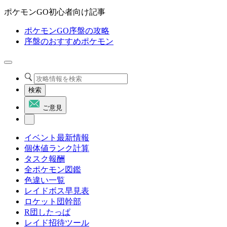
ポケモンGO初心者向け記事
ポケモンGO序盤の攻略
序盤のおすすめポケモン
検索
ご意見
イベント最新情報
個体値ランク計算
タスク報酬
全ポケモン図鑑
色違い一覧
レイドボス早見表
ロケット団幹部
R団したっぱ
レイド招待ツール