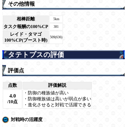
その他情報
相棒距離
5km
タスク報酬の100%CP
381
レイド・タマゴ
509(636)
100%CP(ブースト時)
タテトプスの評価
評価点
点数
評価解説
・防御の種族値が高い
4.0
・防御種族値は高いが弱点が多い
/10点
・進化させると対戦で活躍できる
対戦時の活躍度