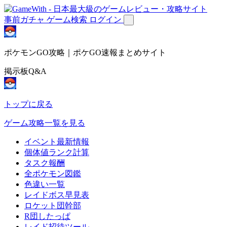
事前ガチャ
ゲーム検索
ログイン
ポケモンGO攻略｜ポケGO速報まとめサイト
掲示板Q&A
トップに戻る
ゲーム攻略一覧を見る
イベント最新情報
個体値ランク計算
タスク報酬
全ポケモン図鑑
色違い一覧
レイドボス早見表
ロケット団幹部
R団したっぱ
レイド招待ツール