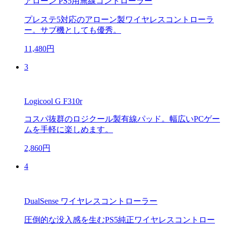
アローン PS5用無線コントローラー
プレステ5対応のアローン製ワイヤレスコントローラ
ー。サブ機としても優秀。
11,480円
3
Logicool G F310r
コスパ抜群のロジクール製有線パッド。幅広いPCゲー
ムを手軽に楽しめます。
2,860円
4
DualSense ワイヤレスコントローラー
圧倒的な没入感を生むPS5純正ワイヤレスコントロー