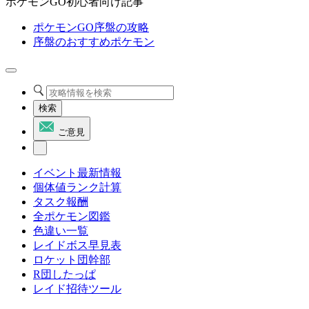
ポケモンGO初心者向け記事
ポケモンGO序盤の攻略
序盤のおすすめポケモン
検索
ご意見
イベント最新情報
個体値ランク計算
タスク報酬
全ポケモン図鑑
色違い一覧
レイドボス早見表
ロケット団幹部
R団したっぱ
レイド招待ツール