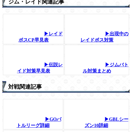
ジム・レイド関連記事
▶レイド
▶出現中の
ボスCP早見表
レイドボス対策
▶伝説レ
▶ジムバト
イド対策早見表
ル対策まとめ
対戦関連記事
▶GOバ
▶GBLシー
トルリーグ詳細
ズン10詳細