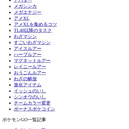
アバター
メガシンカ
メガエナジー
アメXL
アメXLを集めるコツ
TL40以降のタスク
わざマシン
すごいわざマシン
アイスルアー
ハーブルアー
マグネットルアー
レイニールアー
おうごんルアー
わざの解放
進化アイテム
イッシュのいし
シンオウのいし
チームカラー変更
ボーナスポケコイン
ポケモンGO一覧記事