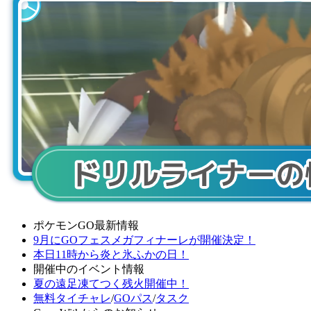
ポケモンGO最新情報
9月にGOフェスメガフィナーレが開催決定！
本日11時から炎と氷ふかの日！
開催中のイベント情報
夏の遠足凍てつく残火開催中！
無料タイチャレ
/
GOパス
/
タスク