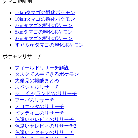
タマゴ距離別
12kmタマゴの孵化ポケモン
10kmタマゴの孵化ポケモン
7kmタマゴの孵化ポケモン
5kmタマゴの孵化ポケモン
2kmタマゴの孵化ポケモン
すぐふかタマゴの孵化ポケモン
ポケモンリサーチ
フィールドリサーチ解説
タスクで入手できるポケモン
大発見の報酬まとめ
スペシャルリサーチ
シェイミ(ランド)のリサーチ
フーパのリサーチ
メロエッタのリサーチ
ビクティニのリサーチ
色違いセレビィのリサーチ1
色違いセレビィのリサーチ2
色違いメタモンのリサーチ