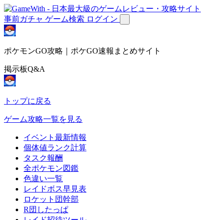
事前ガチャ
ゲーム検索
ログイン
ポケモンGO攻略｜ポケGO速報まとめサイト
掲示板Q&A
トップに戻る
ゲーム攻略一覧を見る
イベント最新情報
個体値ランク計算
タスク報酬
全ポケモン図鑑
色違い一覧
レイドボス早見表
ロケット団幹部
R団したっぱ
レイド招待ツール