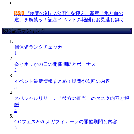
特集
『鈴蘭の剣』が2周年を迎え、新章「氷と血の
道」を解禁ッ！記念イベントの報酬もお見逃し無く！
攻略記事ランキング
個体値ランクチェッカー
1
炎と氷ふかの日の開催期間とボーナス
2
イベント最新情報まとめ！期間や次回の内容
3
スペシャルリサーチ「彼方の電光」のタスク内容と報
酬
4
GOフェス2026メガフィナーレの開催期間と内容
5