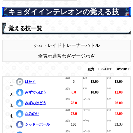
キョダイインテレオンの覚える技
覚える技一覧
ジム・レイド
トレーナーバトル
全表示
通常わざ
ゲージわざ
威力
EPS/EPT
DPS/DPT
はたく
6
12.00
12.00
みずでっぽう
6.0
10.00
12.00
みずのはどう
78.0
26.00
なみのり
72.0
48.00
シャドーボール
100
33.33