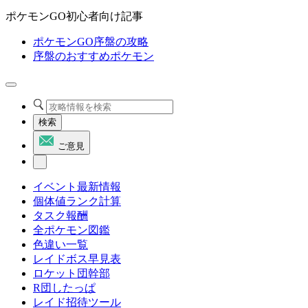
ポケモンGO初心者向け記事
ポケモンGO序盤の攻略
序盤のおすすめポケモン
検索
ご意見
イベント最新情報
個体値ランク計算
タスク報酬
全ポケモン図鑑
色違い一覧
レイドボス早見表
ロケット団幹部
R団したっぱ
レイド招待ツール