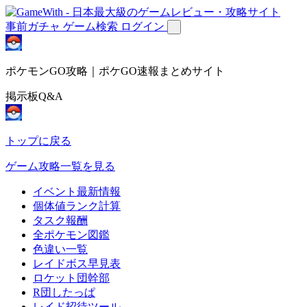
事前ガチャ
ゲーム検索
ログイン
ポケモンGO攻略｜ポケGO速報まとめサイト
掲示板Q&A
トップに戻る
ゲーム攻略一覧を見る
イベント最新情報
個体値ランク計算
タスク報酬
全ポケモン図鑑
色違い一覧
レイドボス早見表
ロケット団幹部
R団したっぱ
レイド招待ツール