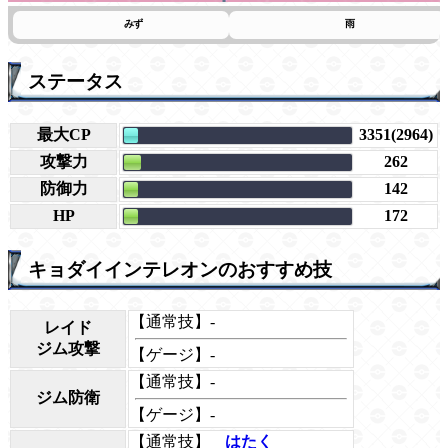
みず
雨
ステータス
最大CP
3351(2964)
攻撃力
262
防御力
142
HP
172
キョダイインテレオンのおすすめ技
【通常技】-
レイド
ジム攻撃
【ゲージ】-
【通常技】-
ジム防衛
【ゲージ】-
【通常技】
はたく