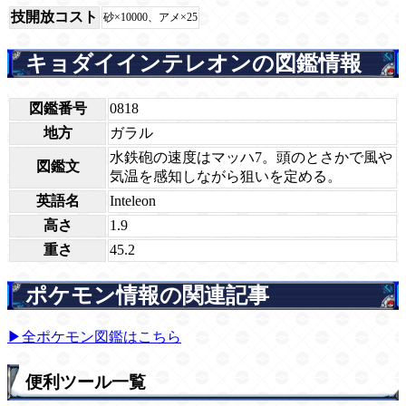
技開放コスト
砂×10000、アメ×25
キョダイインテレオンの図鑑情報
図鑑番号
0818
地方
ガラル
水鉄砲の速度はマッハ7。頭のとさかで風や
図鑑文
気温を感知しながら狙いを定める。
英語名
Inteleon
高さ
1.9
重さ
45.2
ポケモン情報の関連記事
▶全ポケモン図鑑はこちら
便利ツール一覧