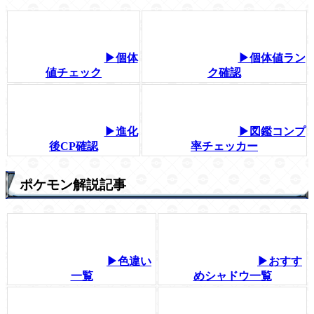
▶個体
▶個体値ラン
値チェック
ク確認
▶進化
▶図鑑コンプ
後CP確認
率チェッカー
ポケモン解説記事
▶色違い
▶おすす
一覧
めシャドウ一覧