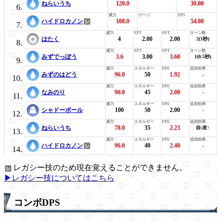
ねらいうち
120.0
30.00
ハイドロカノン
108.0
54.00
はたく
4
2.00
2.00
2(1秒)
みずでっぽう
3.6
3.00
3.60
1(0.5秒)
みずのはどう
96.0
50
1.92
-
なみのり
90.0
45
2.00
-
シャドーボール
100
50
2.00
-
ねらいうち
78.0
35
2.23
自:攻↑
ハイドロカノン
96.0
40
2.40
-
レガシー技のため現在覚えることができません。
▶レガシー技についてはこちら
コンボDPS