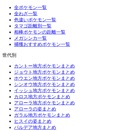
全ポケモン一覧
全わざ一覧
色違いポケモン一覧
タマゴ距離別一覧
相棒ポケモンの距離一覧
メガシンカ一覧
捕獲おすすめポケモン一覧
世代別
カントー地方ポケモンまとめ
ジョウト地方ポケモンまとめ
ホウエン地方ポケモンまとめ
シンオウ地方ポケモンまとめ
イッシュ地方ポケモンまとめ
カロス地方ポケモンまとめ
アローラ地方ポケモンまとめ
アローラの姿まとめ
ガラル地方ポケモンまとめ
ヒスイの姿まとめ
パルデア地方まとめ