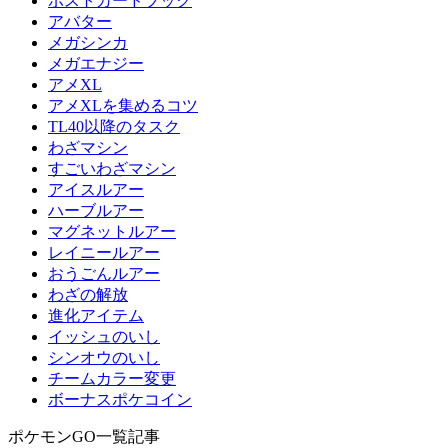
ポストカードブック
アバター
メガシンカ
メガエナジー
アメXL
アメXLを集めるコツ
TL40以降のタスク
わざマシン
すごいわざマシン
アイスルアー
ハーブルアー
マグネットルアー
レイニールアー
おうごんルアー
わざの解放
進化アイテム
イッシュのいし
シンオウのいし
チームカラー変更
ボーナスポケコイン
ポケモンGO一覧記事