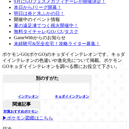
9月にGOフェスメガフィナーレが開催決定！
本日からJリーグ開幕！
明日は炎と氷ふかの日！
開催中のイベント情報
夏の遠足凍てつく残火開催中！
無料タイチャレ
/
GOパス
/
タスク
GameWithからのお知らせ
未経験可&完全在宅！攻略ライター募集！
ポケモンGO(ポケGO)のキョダイインテレオンです。キョダ
イインテレオンの色違いや進化先について掲載。ポケモン
GOキョダイインテレオンを調べる際にお役立て下さい。
別のすがた
インテレオン
キョダイインテレオン
関連記事
対策おすすめポケモン
▶ポケモン図鑑はこちら
目次