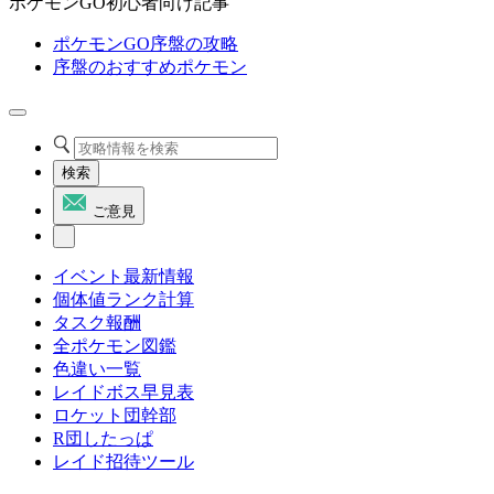
ポケモンGO初心者向け記事
ポケモンGO序盤の攻略
序盤のおすすめポケモン
検索
ご意見
イベント最新情報
個体値ランク計算
タスク報酬
全ポケモン図鑑
色違い一覧
レイドボス早見表
ロケット団幹部
R団したっぱ
レイド招待ツール