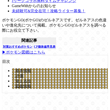
Jリーグコラボ無料タイムチャレンジ
GameWithからのお知らせ
未経験可&完全在宅！攻略ライター募集！
ポケモンGO(ポケGO)のゼルネアスです。ゼルネアスの色違
いや進化先について掲載。ポケモンGOゼルネアスを調べる
際にお役立て下さい。
関連記事
対策おすすめポケモン
CP個体値早見表
▶ポケモン図鑑はこちら
目次
基本情報
評価
覚える技
図鑑情報