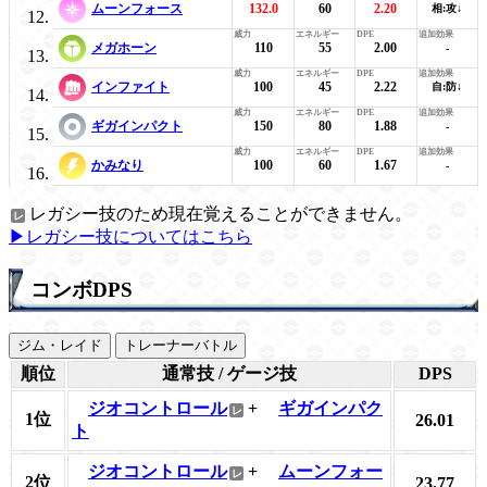
ムーンフォース
132.0
60
2.20
相:攻↓
メガホーン
110
55
2.00
-
インファイト
100
45
2.22
自:防↓
ギガインパクト
150
80
1.88
-
かみなり
100
60
1.67
-
レガシー技のため現在覚えることができません。
▶レガシー技についてはこちら
コンボDPS
ジム・レイド
トレーナーバトル
順位
通常技 / ゲージ技
DPS
ジオコントロール
+
ギガインパク
1位
26.01
ト
ジオコントロール
+
ムーンフォー
2位
23.77