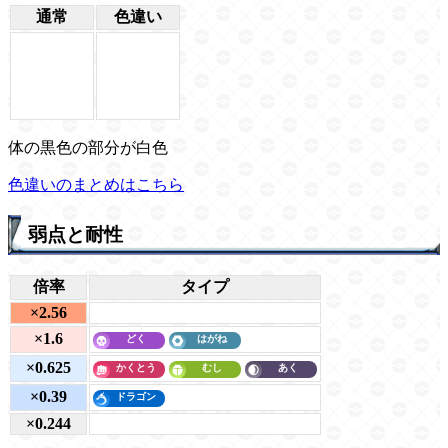
通常
色違い
体の黒色の部分が白色
色違いのまとめはこちら
弱点と耐性
倍率
タイプ
×2.56
×1.6
×0.625
×0.39
×0.244