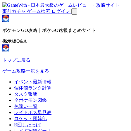
事前ガチャ
ゲーム検索
ログイン
ポケモンGO攻略｜ポケGO速報まとめサイト
掲示板Q&A
トップに戻る
ゲーム攻略一覧を見る
イベント最新情報
個体値ランク計算
タスク報酬
全ポケモン図鑑
色違い一覧
レイドボス早見表
ロケット団幹部
R団したっぱ
レイド招待ツール