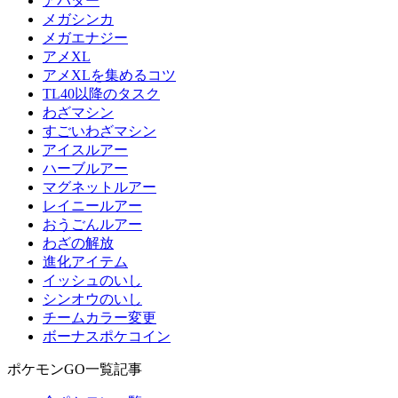
アバター
メガシンカ
メガエナジー
アメXL
アメXLを集めるコツ
TL40以降のタスク
わざマシン
すごいわざマシン
アイスルアー
ハーブルアー
マグネットルアー
レイニールアー
おうごんルアー
わざの解放
進化アイテム
イッシュのいし
シンオウのいし
チームカラー変更
ボーナスポケコイン
ポケモンGO一覧記事