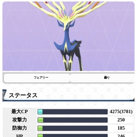
フェアリー
曇り
ステータス
最大CP
4275(3781)
攻撃力
250
防御力
185
HP
246