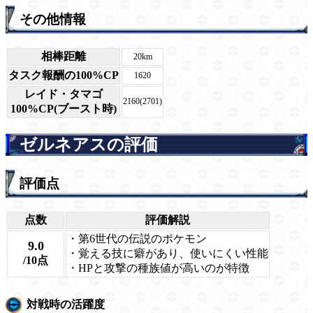
その他情報
相棒距離
20km
タスク報酬の100%CP
1620
レイド・タマゴ
2160(2701)
100%CP(ブースト時)
ゼルネアスの評価
評価点
点数
評価解説
・第6世代の伝説のポケモン
9.0
・覚える技に癖があり、使いにくい性能
/10点
・HPと攻撃の種族値が高いのが特徴
対戦時の活躍度