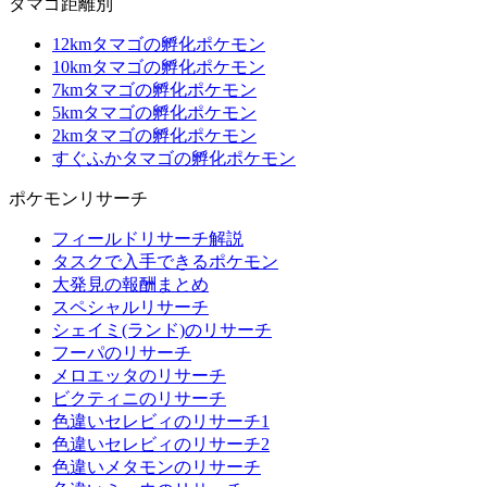
タマゴ距離別
12kmタマゴの孵化ポケモン
10kmタマゴの孵化ポケモン
7kmタマゴの孵化ポケモン
5kmタマゴの孵化ポケモン
2kmタマゴの孵化ポケモン
すぐふかタマゴの孵化ポケモン
ポケモンリサーチ
フィールドリサーチ解説
タスクで入手できるポケモン
大発見の報酬まとめ
スペシャルリサーチ
シェイミ(ランド)のリサーチ
フーパのリサーチ
メロエッタのリサーチ
ビクティニのリサーチ
色違いセレビィのリサーチ1
色違いセレビィのリサーチ2
色違いメタモンのリサーチ