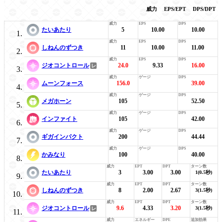
威力
EPS/EPT
DPS/DPT
たいあたり
5
10.00
10.00
しねんのずつき
11
10.00
11.00
ジオコントロール
24.0
9.33
16.00
ムーンフォース
156.0
39.00
メガホーン
105
52.50
インファイト
105
42.00
ギガインパクト
200
44.44
かみなり
100
40.00
たいあたり
3
3.00
3.00
1(0.5秒)
しねんのずつき
8
2.00
2.67
3(1.5秒)
ジオコントロール
9.6
4.33
3.20
3(1.5秒)