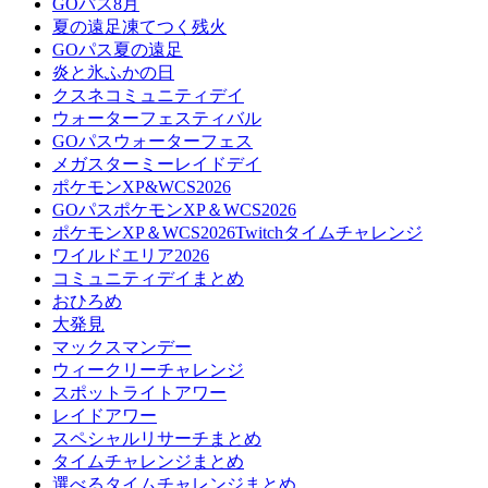
GOパス8月
夏の遠足凍てつく残火
GOパス夏の遠足
炎と氷ふかの日
クスネコミュニティデイ
ウォーターフェスティバル
GOパスウォーターフェス
メガスターミーレイドデイ
ポケモンXP&WCS2026
GOパスポケモンXP＆WCS2026
ポケモンXP＆WCS2026Twitchタイムチャレンジ
ワイルドエリア2026
コミュニティデイまとめ
おひろめ
大発見
マックスマンデー
ウィークリーチャレンジ
スポットライトアワー
レイドアワー
スペシャルリサーチまとめ
タイムチャレンジまとめ
選べるタイムチャレンジまとめ