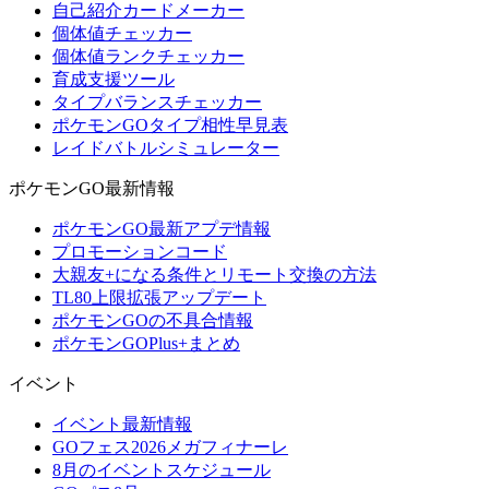
自己紹介カードメーカー
個体値チェッカー
個体値ランクチェッカー
育成支援ツール
タイプバランスチェッカー
ポケモンGOタイプ相性早見表
レイドバトルシミュレーター
ポケモンGO最新情報
ポケモンGO最新アプデ情報
プロモーションコード
大親友+になる条件とリモート交換の方法
TL80上限拡張アップデート
ポケモンGOの不具合情報
ポケモンGOPlus+まとめ
イベント
イベント最新情報
GOフェス2026メガフィナーレ
8月のイベントスケジュール