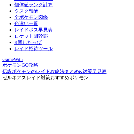
個体値ランク計算
タスク報酬
全ポケモン図鑑
色違い一覧
レイドボス早見表
ロケット団幹部
R団したっぱ
レイド招待ツール
GameWith
ポケモンGO攻略
伝説ポケモンのレイド攻略法まとめ&対策早見表
ゼルネアスレイド対策おすすめポケモン