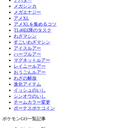
アバター
メガシンカ
メガエナジー
アメXL
アメXLを集めるコツ
TL40以降のタスク
わざマシン
すごいわざマシン
アイスルアー
ハーブルアー
マグネットルアー
レイニールアー
おうごんルアー
わざの解放
進化アイテム
イッシュのいし
シンオウのいし
チームカラー変更
ボーナスポケコイン
ポケモンGO一覧記事