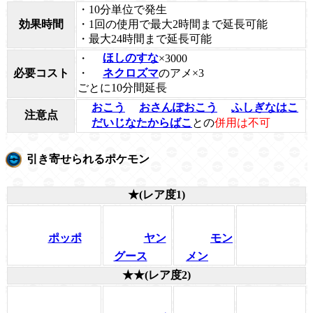
・10分単位で発生
効果時間
・1回の使用で最大2時間まで延長可能
・最大24時間まで延長可能
・
ほしのすな
×3000
必要コスト
・
ネクロズマ
のアメ×3
ごとに10分間延長
おこう
おさんぽおこう
ふしぎなはこ
注意点
だいじなたからばこ
との
併用は不可
引き寄せられるポケモン
★(レア度1)
ポッポ
ヤン
モン
グース
メン
★★(レア度2)