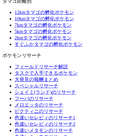
タマゴ距離別
12kmタマゴの孵化ポケモン
10kmタマゴの孵化ポケモン
7kmタマゴの孵化ポケモン
5kmタマゴの孵化ポケモン
2kmタマゴの孵化ポケモン
すぐふかタマゴの孵化ポケモン
ポケモンリサーチ
フィールドリサーチ解説
タスクで入手できるポケモン
大発見の報酬まとめ
スペシャルリサーチ
シェイミ(ランド)のリサーチ
フーパのリサーチ
メロエッタのリサーチ
ビクティニのリサーチ
色違いセレビィのリサーチ1
色違いセレビィのリサーチ2
色違いメタモンのリサーチ