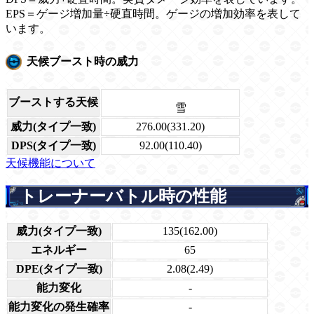
EPS＝ゲージ増加量÷硬直時間。ゲージの増加効率を表して
います。
天候ブースト時の威力
ブーストする天候
雪
威力(タイプ一致)
276.00(331.20)
DPS(タイプ一致)
92.00(110.40)
天候機能について
トレーナーバトル時の性能
威力(タイプ一致)
135(162.00)
エネルギー
65
DPE(タイプ一致)
2.08(2.49)
能力変化
-
能力変化の発生確率
-