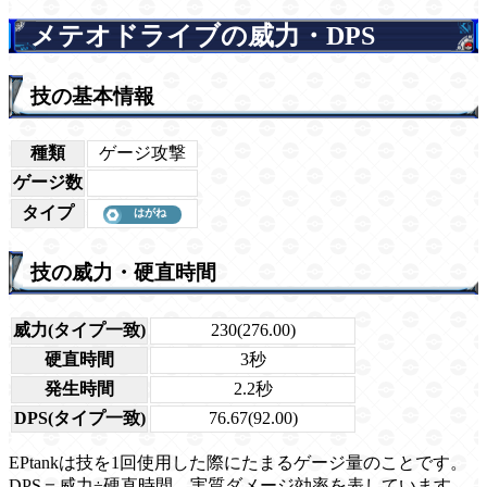
メテオドライブの威力・DPS
技の基本情報
種類
ゲージ攻撃
ゲージ数
タイプ
技の威力・硬直時間
威力(タイプ一致)
230(276.00)
硬直時間
3秒
発生時間
2.2秒
DPS(タイプ一致)
76.67(92.00)
EPtankは技を1回使用した際にたまるゲージ量のことです。
DPS＝威力÷硬直時間。実質ダメージ効率を表しています。