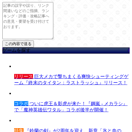
ゲームを探す
リリース
巨大メカで撃ちまくる爽快シューティングゲ
ーム『終末のタイタン：ラストラッシュ』リリース！
コラボ
ついに虎王＆影虎が来た！『鋼嵐 - メカラシ』
で「魔神英雄伝ワタル」コラボ後半が開催！
特集
『鈴蘭の剣』が2周年を迎え、新章「氷と血の