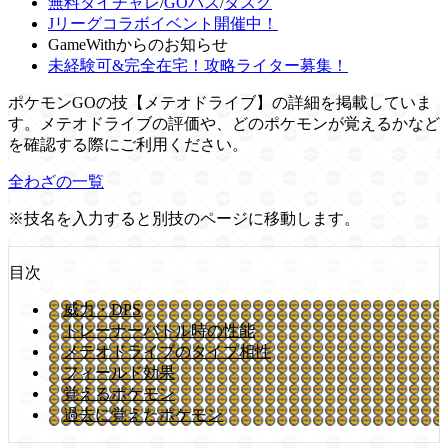
無料タイチャレ
/
GOパス
/
タスク
Jリーグコラボイベント開催中！
GameWithからのお知らせ
未経験可&完全在宅！攻略ライター募集！
ポケモンGOの技【メテオドライブ】の詳細を掲載していま
す。メテオドライブの評価や、どのポケモンが覚えるかなど
を確認する際にご利用ください。
全わざの一覧
※技名を入力すると別技のページに移動します。
目次
威力・DPS
トレーナーバトル時の性能
メテオドライブのタイプ相性
フィールド効果
覚えるポケモン
過去に覚えたポケモン