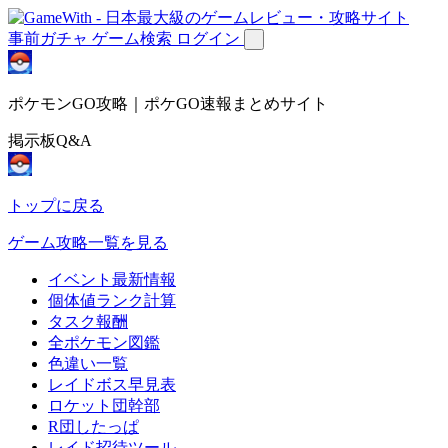
事前ガチャ
ゲーム検索
ログイン
ポケモンGO攻略｜ポケGO速報まとめサイト
掲示板Q&A
トップに戻る
ゲーム攻略一覧を見る
イベント最新情報
個体値ランク計算
タスク報酬
全ポケモン図鑑
色違い一覧
レイドボス早見表
ロケット団幹部
R団したっぱ
レイド招待ツール