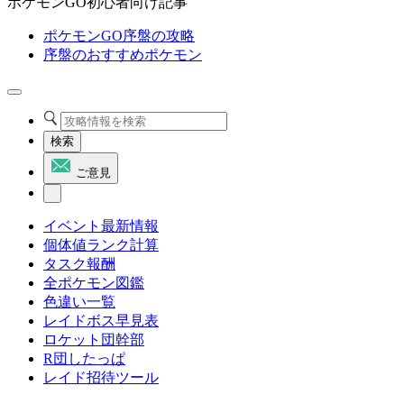
ポケモンGO初心者向け記事
ポケモンGO序盤の攻略
序盤のおすすめポケモン
検索
ご意見
イベント最新情報
個体値ランク計算
タスク報酬
全ポケモン図鑑
色違い一覧
レイドボス早見表
ロケット団幹部
R団したっぱ
レイド招待ツール