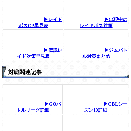
▶レイド
▶出現中の
ボスCP早見表
レイドボス対策
▶伝説レ
▶ジムバト
イド対策早見表
ル対策まとめ
対戦関連記事
▶GOバ
▶GBLシー
トルリーグ詳細
ズン10詳細