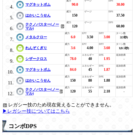
マグネットボム
90.0
30.00
はかいこうせん
150
37.50
テクノバスター(ノー
120
60.00
マル)
メタルクロー
6.0
3.50
3.00
2(1秒)
れんぞくぎり
3.6
4.00
3.60
1(0.5秒)
シザークロス
78.0
40
1.95
-
マグネットボム
84.0
45
1.87
-
はかいこうせん
150
80
1.88
-
テクノバスター(ノー
120
55
2.18
-
マル)
レガシー技のため現在覚えることができません。
▶レガシー技についてはこちら
コンボDPS