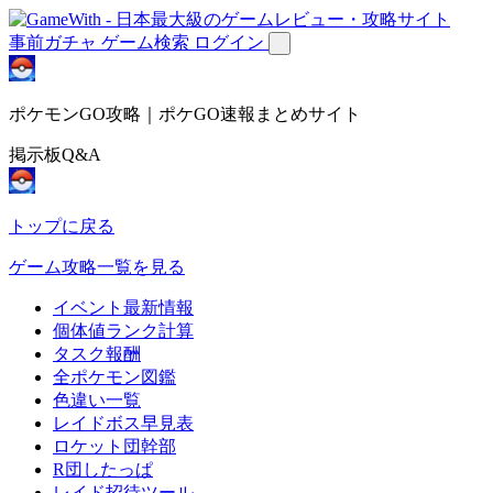
事前ガチャ
ゲーム検索
ログイン
ポケモンGO攻略｜ポケGO速報まとめサイト
掲示板Q&A
トップに戻る
ゲーム攻略一覧を見る
イベント最新情報
個体値ランク計算
タスク報酬
全ポケモン図鑑
色違い一覧
レイドボス早見表
ロケット団幹部
R団したっぱ
レイド招待ツール