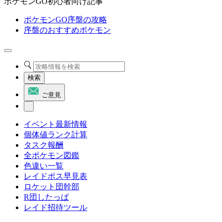
ポケモンGO初心者向け記事
ポケモンGO序盤の攻略
序盤のおすすめポケモン
検索
ご意見
イベント最新情報
個体値ランク計算
タスク報酬
全ポケモン図鑑
色違い一覧
レイドボス早見表
ロケット団幹部
R団したっぱ
レイド招待ツール