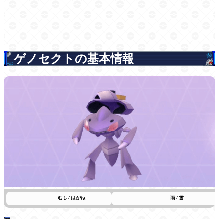
ゲノセクトの基本情報
むし / はがね
雨 / 雪