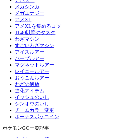
アバター
メガシンカ
メガエナジー
アメXL
アメXLを集めるコツ
TL40以降のタスク
わざマシン
すごいわざマシン
アイスルアー
ハーブルアー
マグネットルアー
レイニールアー
おうごんルアー
わざの解放
進化アイテム
イッシュのいし
シンオウのいし
チームカラー変更
ボーナスポケコイン
ポケモンGO一覧記事