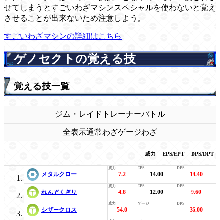
せてしまうとすごいわざマシンスペシャルを使わないと覚え
させることが出来ないため注意しよう。
すごいわざマシンの詳細はこちら
ゲノセクトの覚える技
覚える技一覧
ジム・レイド
トレーナーバトル
全表示
通常わざ
ゲージわざ
威力
EPS/EPT
DPS/DPT
メタルクロー
7.2
14.00
14.40
れんぞくぎり
4.8
12.00
9.60
シザークロス
54.0
36.00