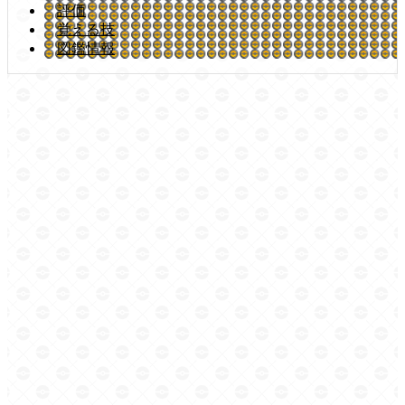
評価
覚える技
図鑑情報