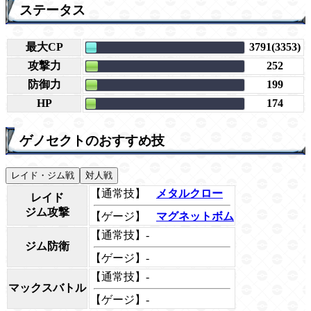
ステータス
最大CP
3791(3353)
攻撃力
252
防御力
199
HP
174
ゲノセクトのおすすめ技
レイド・ジム戦
対人戦
【通常技】
メタルクロー
レイド
ジム攻撃
【ゲージ】
マグネットボム
【通常技】-
ジム防衛
【ゲージ】-
【通常技】-
マックスバトル
【ゲージ】-