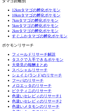
タマゴ距離別
12kmタマゴの孵化ポケモン
10kmタマゴの孵化ポケモン
7kmタマゴの孵化ポケモン
5kmタマゴの孵化ポケモン
2kmタマゴの孵化ポケモン
すぐふかタマゴの孵化ポケモン
ポケモンリサーチ
フィールドリサーチ解説
タスクで入手できるポケモン
大発見の報酬まとめ
スペシャルリサーチ
シェイミ(ランド)のリサーチ
フーパのリサーチ
メロエッタのリサーチ
ビクティニのリサーチ
色違いセレビィのリサーチ1
色違いセレビィのリサーチ2
色違いメタモンのリサーチ