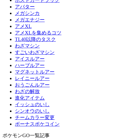
ポストカードブック
アバター
メガシンカ
メガエナジー
アメXL
アメXLを集めるコツ
TL40以降のタスク
わざマシン
すごいわざマシン
アイスルアー
ハーブルアー
マグネットルアー
レイニールアー
おうごんルアー
わざの解放
進化アイテム
イッシュのいし
シンオウのいし
チームカラー変更
ボーナスポケコイン
ポケモンGO一覧記事