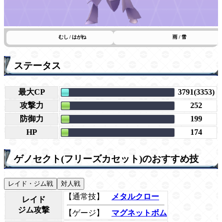
むし / はがね
雨 / 雪
ステータス
最大CP
3791(3353)
攻撃力
252
防御力
199
HP
174
ゲノセクト(フリーズカセット)のおすすめ技
レイド・ジム戦
対人戦
【通常技】
メタルクロー
レイド
ジム攻撃
【ゲージ】
マグネットボム