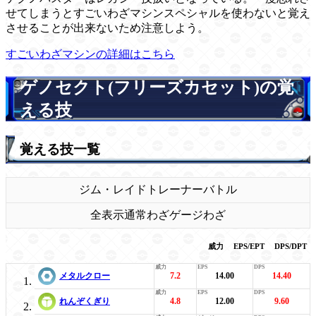
せてしまうとすごいわざマシンスペシャルを使わないと覚え
させることが出来ないため注意しよう。
すごいわざマシンの詳細はこちら
ゲノセクト(フリーズカセット)の覚
える技
覚える技一覧
ジム・レイド
トレーナーバトル
全表示
通常わざ
ゲージわざ
威力
EPS/EPT
DPS/DPT
メタルクロー
7.2
14.00
14.40
れんぞくぎり
4.8
12.00
9.60