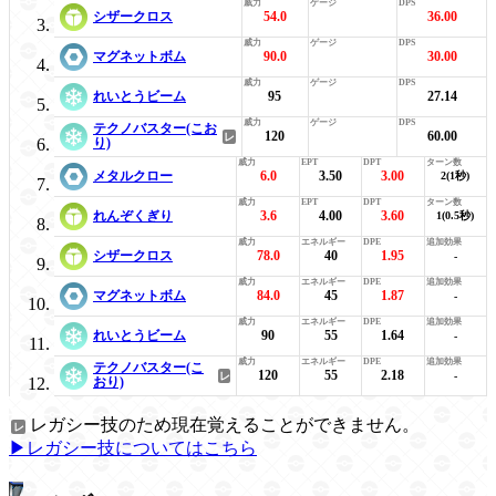
シザークロス
54.0
36.00
マグネットボム
90.0
30.00
れいとうビーム
95
27.14
テクノバスター(こお
120
60.00
り)
メタルクロー
6.0
3.50
3.00
2(1秒)
れんぞくぎり
3.6
4.00
3.60
1(0.5秒)
シザークロス
78.0
40
1.95
-
マグネットボム
84.0
45
1.87
-
れいとうビーム
90
55
1.64
-
テクノバスター(こ
120
55
2.18
-
おり)
レガシー技のため現在覚えることができません。
▶レガシー技についてはこちら