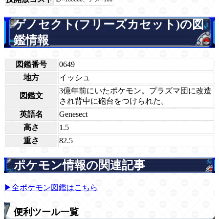
ゲノセクト(フリーズカセット)の図
鑑情報
図鑑番号
0649
地方
イッシュ
3億年前にいたポケモン。プラズマ団に改造
図鑑文
され背中に砲台をつけられた。
英語名
Genesect
高さ
1.5
重さ
82.5
ポケモン情報の関連記事
▶全ポケモン図鑑はこちら
便利ツール一覧