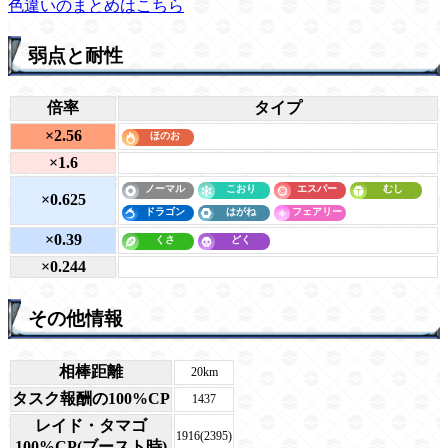
色違いのまとめはこちら
弱点と耐性
倍率
タイプ
×2.56
×1.6
×0.625
×0.39
×0.244
その他情報
相棒距離
20km
タスク報酬の100%CP
1437
レイド・タマゴ
1916(2395)
100%CP(ブースト時)