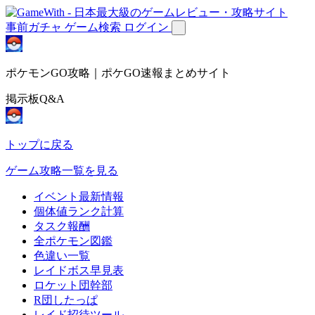
事前ガチャ
ゲーム検索
ログイン
ポケモンGO攻略｜ポケGO速報まとめサイト
掲示板Q&A
トップに戻る
ゲーム攻略一覧を見る
イベント最新情報
個体値ランク計算
タスク報酬
全ポケモン図鑑
色違い一覧
レイドボス早見表
ロケット団幹部
R団したっぱ
レイド招待ツール