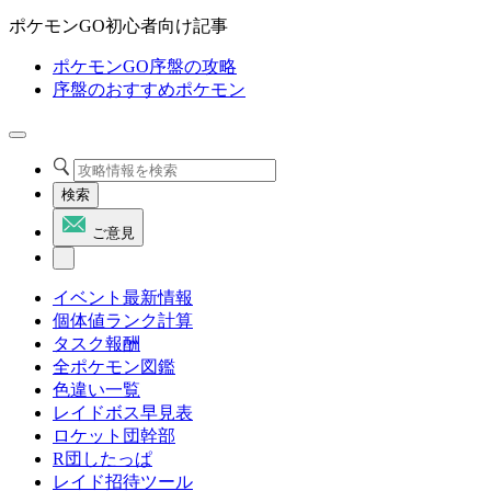
ポケモンGO初心者向け記事
ポケモンGO序盤の攻略
序盤のおすすめポケモン
検索
ご意見
イベント最新情報
個体値ランク計算
タスク報酬
全ポケモン図鑑
色違い一覧
レイドボス早見表
ロケット団幹部
R団したっぱ
レイド招待ツール