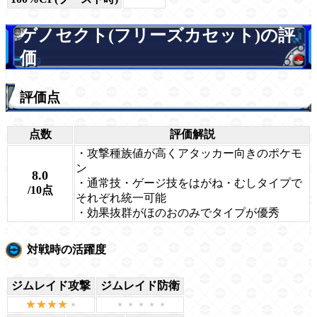
ゲノセクト(フリーズカセット)の評
価
評価点
点数
評価解説
・攻撃種族値が高くアタッカー向きのポケモ
ン
8.0
・通常技・ゲージ技をはがね・むしタイプで
/10点
それぞれ統一可能
・効果抜群がほのおのみでタイプが優秀
対戦時の活躍度
ジムレイド攻撃
ジムレイド防衛