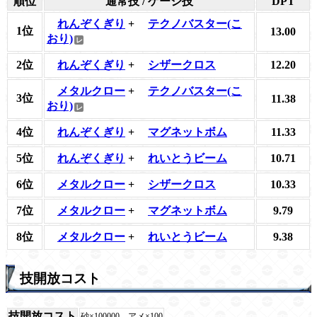
順位
通常技 / ゲージ技
DPT
れんぞくぎり
+
テクノバスター(こ
1位
13.00
おり)
2位
れんぞくぎり
+
シザークロス
12.20
メタルクロー
+
テクノバスター(こ
3位
11.38
おり)
4位
れんぞくぎり
+
マグネットボム
11.33
5位
れんぞくぎり
+
れいとうビーム
10.71
6位
メタルクロー
+
シザークロス
10.33
7位
メタルクロー
+
マグネットボム
9.79
8位
メタルクロー
+
れいとうビーム
9.38
技開放コスト
技開放コスト
砂×100000、アメ×100