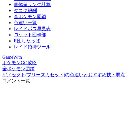
個体値ランク計算
タスク報酬
全ポケモン図鑑
色違い一覧
レイドボス早見表
ロケット団幹部
R団したっぱ
レイド招待ツール
GameWith
ポケモンGO攻略
全ポケモン図鑑
ゲノセクト(フリーズカセット)の色違いとおすすめ技・弱点
コメント一覧