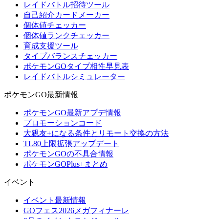
レイドバトル招待ツール
自己紹介カードメーカー
個体値チェッカー
個体値ランクチェッカー
育成支援ツール
タイプバランスチェッカー
ポケモンGOタイプ相性早見表
レイドバトルシミュレーター
ポケモンGO最新情報
ポケモンGO最新アプデ情報
プロモーションコード
大親友+になる条件とリモート交換の方法
TL80上限拡張アップデート
ポケモンGOの不具合情報
ポケモンGOPlus+まとめ
イベント
イベント最新情報
GOフェス2026メガフィナーレ