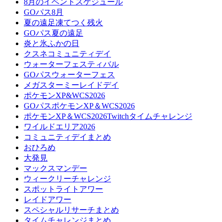
8月のイベントスケジュール
GOパス8月
夏の遠足凍てつく残火
GOパス夏の遠足
炎と氷ふかの日
クスネコミュニティデイ
ウォーターフェスティバル
GOパスウォーターフェス
メガスターミーレイドデイ
ポケモンXP&WCS2026
GOパスポケモンXP＆WCS2026
ポケモンXP＆WCS2026Twitchタイムチャレンジ
ワイルドエリア2026
コミュニティデイまとめ
おひろめ
大発見
マックスマンデー
ウィークリーチャレンジ
スポットライトアワー
レイドアワー
スペシャルリサーチまとめ
タイムチャレンジまとめ