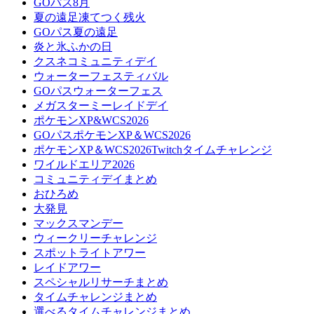
GOパス8月
夏の遠足凍てつく残火
GOパス夏の遠足
炎と氷ふかの日
クスネコミュニティデイ
ウォーターフェスティバル
GOパスウォーターフェス
メガスターミーレイドデイ
ポケモンXP&WCS2026
GOパスポケモンXP＆WCS2026
ポケモンXP＆WCS2026Twitchタイムチャレンジ
ワイルドエリア2026
コミュニティデイまとめ
おひろめ
大発見
マックスマンデー
ウィークリーチャレンジ
スポットライトアワー
レイドアワー
スペシャルリサーチまとめ
タイムチャレンジまとめ
選べるタイムチャレンジまとめ