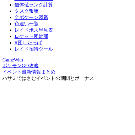
個体値ランク計算
タスク報酬
全ポケモン図鑑
色違い一覧
レイドボス早見表
ロケット団幹部
R団したっぱ
レイド招待ツール
GameWith
ポケモンGO攻略
イベント最新情報まとめ
ハサミではさむイベントの期間とボーナス