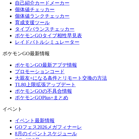
自己紹介カードメーカー
個体値チェッカー
個体値ランクチェッカー
育成支援ツール
タイプバランスチェッカー
ポケモンGOタイプ相性早見表
レイドバトルシミュレーター
ポケモンGO最新情報
ポケモンGO最新アプデ情報
プロモーションコード
大親友+になる条件とリモート交換の方法
TL80上限拡張アップデート
ポケモンGOの不具合情報
ポケモンGOPlus+まとめ
イベント
イベント最新情報
GOフェス2026メガフィナーレ
8月のイベントスケジュール