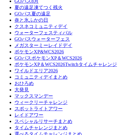
GOパス8月
夏の遠足凍てつく残火
GOパス夏の遠足
炎と氷ふかの日
クスネコミュニティデイ
ウォーターフェスティバル
GOパスウォーターフェス
メガスターミーレイドデイ
ポケモンXP&WCS2026
GOパスポケモンXP＆WCS2026
ポケモンXP＆WCS2026Twitchタイムチャレンジ
ワイルドエリア2026
コミュニティデイまとめ
おひろめ
大発見
マックスマンデー
ウィークリーチャレンジ
スポットライトアワー
レイドアワー
スペシャルリサーチまとめ
タイムチャレンジまとめ
選べるタイムチャレンジまとめ