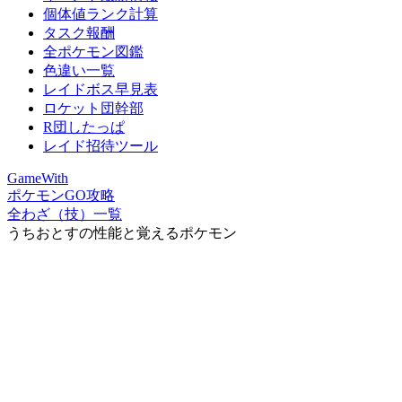
個体値ランク計算
タスク報酬
全ポケモン図鑑
色違い一覧
レイドボス早見表
ロケット団幹部
R団したっぱ
レイド招待ツール
GameWith
ポケモンGO攻略
全わざ（技）一覧
うちおとすの性能と覚えるポケモン