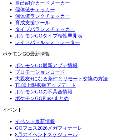
自己紹介カードメーカー
個体値チェッカー
個体値ランクチェッカー
育成支援ツール
タイプバランスチェッカー
ポケモンGOタイプ相性早見表
レイドバトルシミュレーター
ポケモンGO最新情報
ポケモンGO最新アプデ情報
プロモーションコード
大親友+になる条件とリモート交換の方法
TL80上限拡張アップデート
ポケモンGOの不具合情報
ポケモンGOPlus+まとめ
イベント
イベント最新情報
GOフェス2026メガフィナーレ
8月のイベントスケジュール