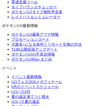
育成支援ツール
タイプバランスチェッカー
ポケモンGOタイプ相性早見表
レイドバトルシミュレーター
ポケモンGO最新情報
ポケモンGO最新アプデ情報
プロモーションコード
大親友+になる条件とリモート交換の方法
TL80上限拡張アップデート
ポケモンGOの不具合情報
ポケモンGOPlus+まとめ
イベント
イベント最新情報
GOフェス2026メガフィナーレ
8月のイベントスケジュール
GOパス8月
夏の遠足凍てつく残火
GOパス夏の遠足