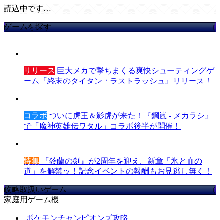
読込中です…
ゲームを探す
リリース
巨大メカで撃ちまくる爽快シューティングゲ
ーム『終末のタイタン：ラストラッシュ』リリース！
コラボ
ついに虎王＆影虎が来た！『鋼嵐 - メカラシ』
で「魔神英雄伝ワタル」コラボ後半が開催！
特集
『鈴蘭の剣』が2周年を迎え、新章「氷と血の
道」を解禁ッ！記念イベントの報酬もお見逃し無く！
攻略取扱いゲーム
家庭用ゲーム機
ポケモンチャンピオンズ攻略