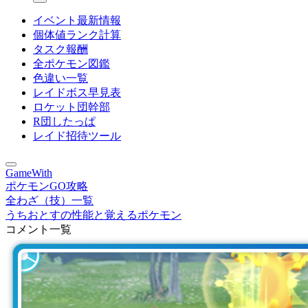
イベント最新情報
個体値ランク計算
タスク報酬
全ポケモン図鑑
色違い一覧
レイドボス早見表
ロケット団幹部
R団したっぱ
レイド招待ツール
GameWith
ポケモンGO攻略
全わざ（技）一覧
うちおとすの性能と覚えるポケモン
コメント一覧