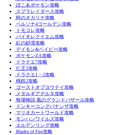
ぽこあポケモン攻略
スプラレイダース攻略
時のオカリナ攻略
ペルソナ4ゴールデン攻略
トモコレ攻略
バイオレクイエム攻略
紅の砂漠攻略
デイモン&ベイビー攻略
ポケモンZA攻略
ドラクエ7攻略
仁王3攻略
ドラクエ1・2攻略
桃鉄2攻略
ゴーストオブヨウテイ攻略
メタルギアデルタ攻略
牧場物語 風のグランドバザール攻略
ドンキーコングバナンザ攻略
マリオカートワールド攻略
モンハンワイルズ攻略
エルデンリング攻略
Blades of Fire攻略