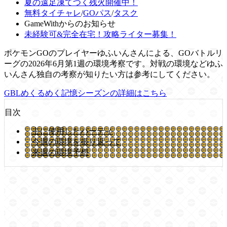
夏の遠足凍てつく残火開催中！
無料タイチャレ
/
GOパス
/
タスク
GameWithからのお知らせ
未経験可&完全在宅！攻略ライター募集！
ポケモンGOのプレイヤーゆふいんさんによる、GOバトルリ
ーグの2026年6月第1週の環境考察です。対戦の環境などゆふ
いんさん独自の考察が知りたい方は参考にしてください。
GBLめくるめく記憶シーズンの詳細はこちら
目次
主に使用したパーティ
今週の環境を振り返って
来週の環境予想