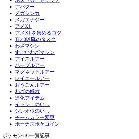
ポストカードブック
アバター
メガシンカ
メガエナジー
アメXL
アメXLを集めるコツ
TL40以降のタスク
わざマシン
すごいわざマシン
アイスルアー
ハーブルアー
マグネットルアー
レイニールアー
おうごんルアー
わざの解放
進化アイテム
イッシュのいし
シンオウのいし
チームカラー変更
ボーナスポケコイン
ポケモンGO一覧記事