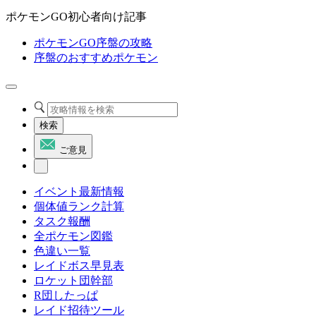
ポケモンGO初心者向け記事
ポケモンGO序盤の攻略
序盤のおすすめポケモン
検索
ご意見
イベント最新情報
個体値ランク計算
タスク報酬
全ポケモン図鑑
色違い一覧
レイドボス早見表
ロケット団幹部
R団したっぱ
レイド招待ツール