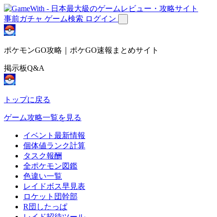
事前ガチャ
ゲーム検索
ログイン
ポケモンGO攻略｜ポケGO速報まとめサイト
掲示板Q&A
トップに戻る
ゲーム攻略一覧を見る
イベント最新情報
個体値ランク計算
タスク報酬
全ポケモン図鑑
色違い一覧
レイドボス早見表
ロケット団幹部
R団したっぱ
レイド招待ツール