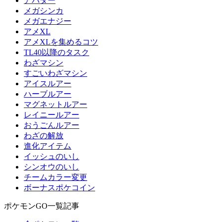
アバター
メガシンカ
メガエナジー
アメXL
アメXLを集めるコツ
TL40以降のタスク
わざマシン
すごいわざマシン
アイスルアー
ハーブルアー
マグネットルアー
レイニールアー
おうごんルアー
わざの解放
進化アイテム
イッシュのいし
シンオウのいし
チームカラー変更
ボーナスポケコイン
ポケモンGO一覧記事