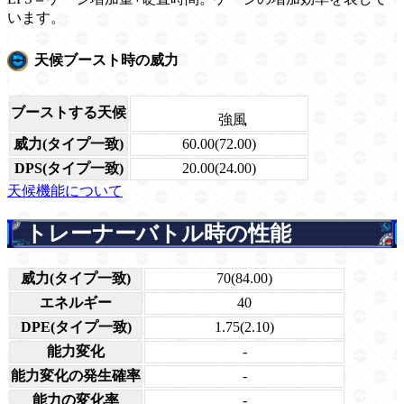
います。
天候ブースト時の威力
ブーストする天候
強風
威力(タイプ一致)
60.00(72.00)
DPS(タイプ一致)
20.00(24.00)
天候機能について
トレーナーバトル時の性能
威力(タイプ一致)
70(84.00)
エネルギー
40
DPE(タイプ一致)
1.75(2.10)
能力変化
-
能力変化の発生確率
-
能力の変化率
-