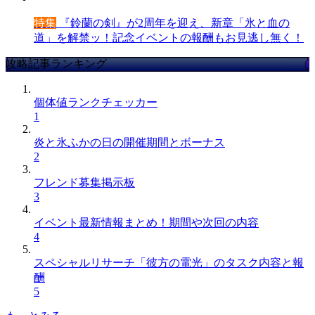
特集
『鈴蘭の剣』が2周年を迎え、新章「氷と血の
道」を解禁ッ！記念イベントの報酬もお見逃し無く！
攻略記事ランキング
個体値ランクチェッカー
1
炎と氷ふかの日の開催期間とボーナス
2
フレンド募集掲示板
3
イベント最新情報まとめ！期間や次回の内容
4
スペシャルリサーチ「彼方の電光」のタスク内容と報
酬
5