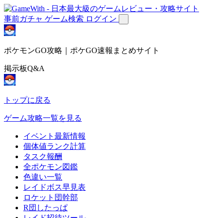
事前ガチャ
ゲーム検索
ログイン
ポケモンGO攻略｜ポケGO速報まとめサイト
掲示板Q&A
トップに戻る
ゲーム攻略一覧を見る
イベント最新情報
個体値ランク計算
タスク報酬
全ポケモン図鑑
色違い一覧
レイドボス早見表
ロケット団幹部
R団したっぱ
レイド招待ツール