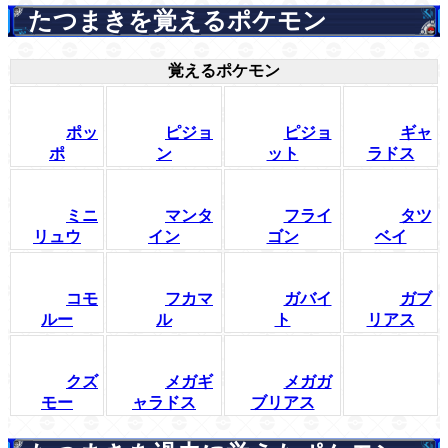
たつまきを覚えるポケモン
覚えるポケモン
ポッ
ピジョ
ピジョ
ギャ
ポ
ン
ット
ラドス
ミニ
マンタ
フライ
タツ
リュウ
イン
ゴン
ベイ
コモ
フカマ
ガバイ
ガブ
ルー
ル
ト
リアス
クズ
メガギ
メガガ
モー
ャラドス
ブリアス