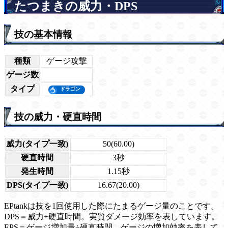
たつまきの威力・DPS
技の基本情報
種類
ゲージ攻撃
ゲージ数
タイプ
技の威力・硬直時間
威力(タイプ一致)
50(60.00)
硬直時間
3秒
発生時間
1.15秒
DPS(タイプ一致)
16.67(20.00)
EPtankは技を1回使用した際にたまるゲージ量のことです。
DPS＝威力÷硬直時間。実質ダメージ効率を表しています。
EPS＝ゲージ増加量÷硬直時間。ゲージの増加効率を表して