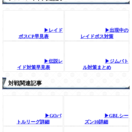
▶レイド
▶出現中の
ボスCP早見表
レイドボス対策
▶伝説レ
▶ジムバト
イド対策早見表
ル対策まとめ
対戦関連記事
▶GOバ
▶GBLシー
トルリーグ詳細
ズン10詳細