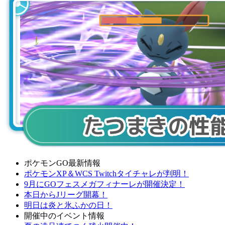
ポケモンGO最新情報
ポケモンXP＆WCS Twitchタイチャレが判明！
9月にGOフェスメガフィナーレが開催決定！
本日からJリーグ開幕！
明日は炎と氷ふかの日！
開催中のイベント情報