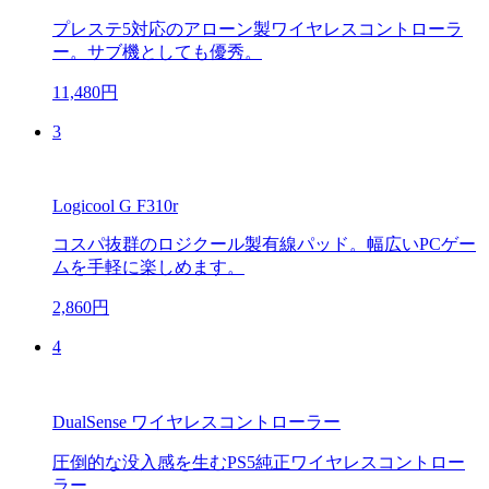
プレステ5対応のアローン製ワイヤレスコントローラ
ー。サブ機としても優秀。
11,480円
3
Logicool G F310r
コスパ抜群のロジクール製有線パッド。幅広いPCゲー
ムを手軽に楽しめます。
2,860円
4
DualSense ワイヤレスコントローラー
圧倒的な没入感を生むPS5純正ワイヤレスコントロー
ラー。