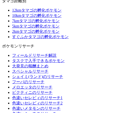
タマゴ距離別
12kmタマゴの孵化ポケモン
10kmタマゴの孵化ポケモン
7kmタマゴの孵化ポケモン
5kmタマゴの孵化ポケモン
2kmタマゴの孵化ポケモン
すぐふかタマゴの孵化ポケモン
ポケモンリサーチ
フィールドリサーチ解説
タスクで入手できるポケモン
大発見の報酬まとめ
スペシャルリサーチ
シェイミ(ランド)のリサーチ
フーパのリサーチ
メロエッタのリサーチ
ビクティニのリサーチ
色違いセレビィのリサーチ1
色違いセレビィのリサーチ2
色違いメタモンのリサーチ