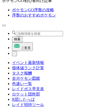
ポケモンGO初心者向け記事
ポケモンGO序盤の攻略
序盤のおすすめポケモン
検索
ご意見
イベント最新情報
個体値ランク計算
タスク報酬
全ポケモン図鑑
色違い一覧
レイドボス早見表
ロケット団幹部
R団したっぱ
レイド招待ツール