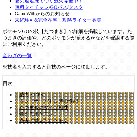
夏の遠足凍てつく残火開催中！
無料タイチャレ
/
GOパス
/
タスク
GameWithからのお知らせ
未経験可&完全在宅！攻略ライター募集！
ポケモンGOの技【たつまき】の詳細を掲載しています。た
つまきの評価や、どのポケモンが覚えるかなどを確認する際
にご利用ください。
全わざの一覧
※技名を入力すると別技のページに移動します。
目次
威力・DPS
トレーナーバトル時の性能
たつまきのタイプ相性
覚えるポケモン
過去に覚えたポケモン