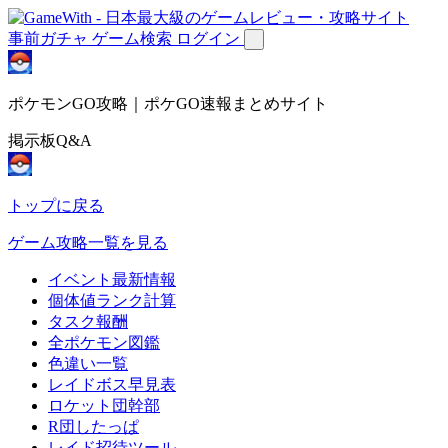
事前ガチャ
ゲーム検索
ログイン
ポケモンGO攻略｜ポケGO速報まとめサイト
掲示板Q&A
トップに戻る
ゲーム攻略一覧を見る
イベント最新情報
個体値ランク計算
タスク報酬
全ポケモン図鑑
色違い一覧
レイドボス早見表
ロケット団幹部
R団したっぱ
レイド招待ツール