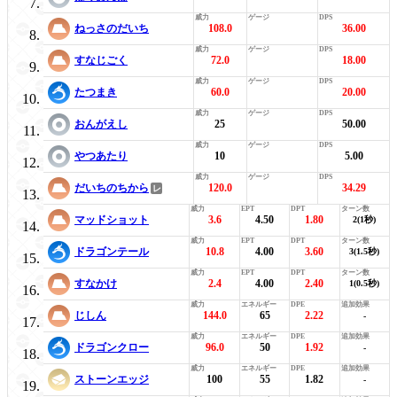
ねっさのだいち
108.0
36.00
すなじごく
72.0
18.00
たつまき
60.0
20.00
おんがえし
25
50.00
やつあたり
10
5.00
だいちのちから
120.0
34.29
マッドショット
3.6
4.50
1.80
2(1秒)
ドラゴンテール
10.8
4.00
3.60
3(1.5秒)
すなかけ
2.4
4.00
2.40
1(0.5秒)
じしん
144.0
65
2.22
-
ドラゴンクロー
96.0
50
1.92
-
ストーンエッジ
100
55
1.82
-