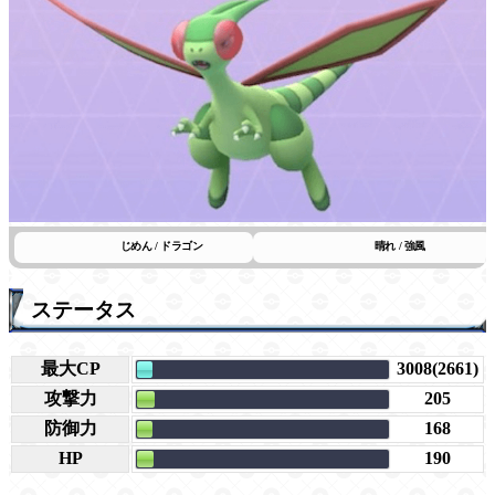
じめん / ドラゴン
晴れ / 強風
ステータス
最大CP
3008(2661)
攻撃力
205
防御力
168
HP
190