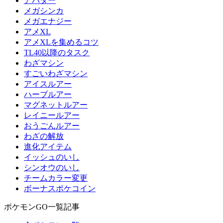
アバター
メガシンカ
メガエナジー
アメXL
アメXLを集めるコツ
TL40以降のタスク
わざマシン
すごいわざマシン
アイスルアー
ハーブルアー
マグネットルアー
レイニールアー
おうごんルアー
わざの解放
進化アイテム
イッシュのいし
シンオウのいし
チームカラー変更
ボーナスポケコイン
ポケモンGO一覧記事