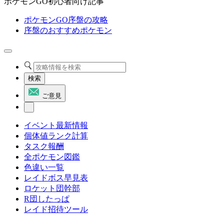
ポケモンGO初心者向け記事
ポケモンGO序盤の攻略
序盤のおすすめポケモン
検索
ご意見
イベント最新情報
個体値ランク計算
タスク報酬
全ポケモン図鑑
色違い一覧
レイドボス早見表
ロケット団幹部
R団したっぱ
レイド招待ツール