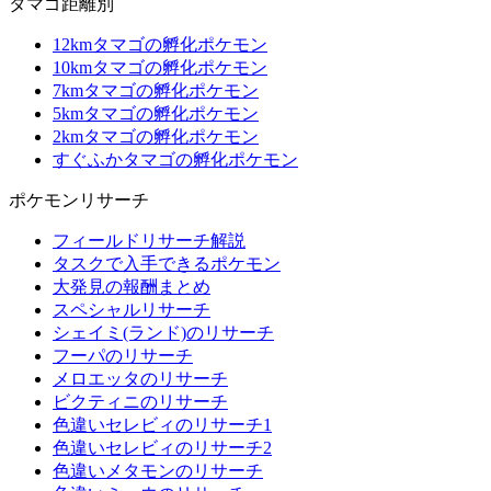
タマゴ距離別
12kmタマゴの孵化ポケモン
10kmタマゴの孵化ポケモン
7kmタマゴの孵化ポケモン
5kmタマゴの孵化ポケモン
2kmタマゴの孵化ポケモン
すぐふかタマゴの孵化ポケモン
ポケモンリサーチ
フィールドリサーチ解説
タスクで入手できるポケモン
大発見の報酬まとめ
スペシャルリサーチ
シェイミ(ランド)のリサーチ
フーパのリサーチ
メロエッタのリサーチ
ビクティニのリサーチ
色違いセレビィのリサーチ1
色違いセレビィのリサーチ2
色違いメタモンのリサーチ