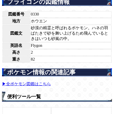
フライゴンの図鑑情報
図鑑番号
0330
地方
ホウエン
砂漠の精霊と呼ばれるポケモン。ハネの羽
図鑑文
ばたきで砂を舞い上げるため飛んでいると
きはいつも砂嵐の中。
英語名
Flygon
高さ
2
重さ
82
ポケモン情報の関連記事
▶全ポケモン図鑑はこちら
便利ツール一覧