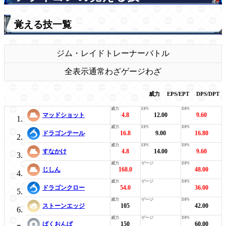
覚える技一覧
ジム・レイド
トレーナーバトル
全表示
通常わざ
ゲージわざ
威力
EPS/EPT
DPS/DPT
マッドショット
4.8
12.00
9.60
ドラゴンテール
16.8
9.00
16.80
すなかけ
4.8
14.00
9.60
じしん
168.0
48.00
ドラゴンクロー
54.0
36.00
ストーンエッジ
105
42.00
ばくおんぱ
150
60.00