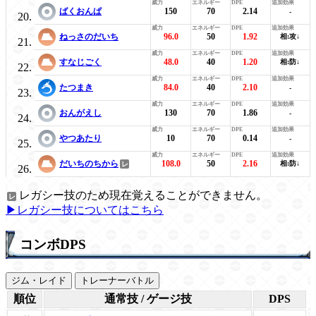
ばくおんぱ
150
70
2.14
-
ねっさのだいち
96.0
50
1.92
相:攻↓
すなじごく
48.0
40
1.20
相:防↓
たつまき
84.0
40
2.10
-
おんがえし
130
70
1.86
-
やつあたり
10
70
0.14
-
だいちのちから
108.0
50
2.16
相:防↓
レガシー技のため現在覚えることができません。
▶レガシー技についてはこちら
コンボDPS
ジム・レイド
トレーナーバトル
順位
通常技 / ゲージ技
DPS