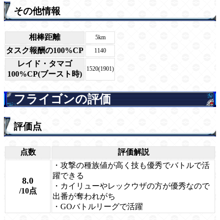
その他情報
相棒距離
5km
タスク報酬の100%CP
1140
レイド・タマゴ
1520(1901)
100%CP(ブースト時)
フライゴンの評価
評価点
点数
評価解説
・攻撃の種族値が高く技も優秀でバトルで活
躍できる
8.0
・カイリューやレックウザの方が優秀なので
/10点
出番が奪われがち
・GOバトルリーグで活躍