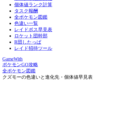
個体値ランク計算
タスク報酬
全ポケモン図鑑
色違い一覧
レイドボス早見表
ロケット団幹部
R団したっぱ
レイド招待ツール
GameWith
ポケモンGO攻略
全ポケモン図鑑
クズモーの色違いと進化先・個体値早見表