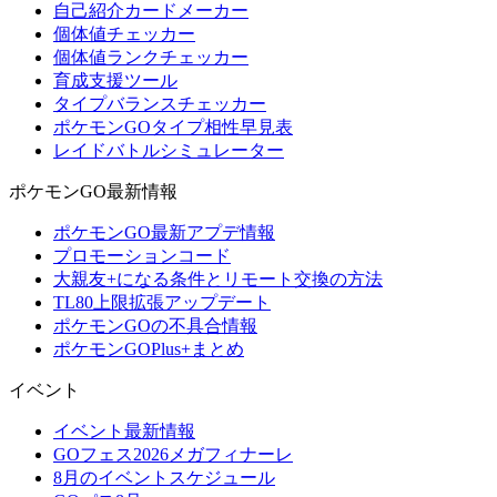
自己紹介カードメーカー
個体値チェッカー
個体値ランクチェッカー
育成支援ツール
タイプバランスチェッカー
ポケモンGOタイプ相性早見表
レイドバトルシミュレーター
ポケモンGO最新情報
ポケモンGO最新アプデ情報
プロモーションコード
大親友+になる条件とリモート交換の方法
TL80上限拡張アップデート
ポケモンGOの不具合情報
ポケモンGOPlus+まとめ
イベント
イベント最新情報
GOフェス2026メガフィナーレ
8月のイベントスケジュール