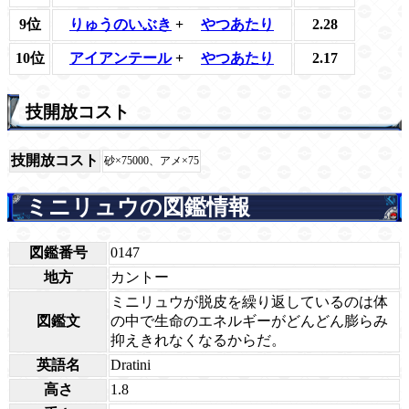
9位
りゅうのいぶき
+
やつあたり
2.28
10位
アイアンテール
+
やつあたり
2.17
技開放コスト
技開放コスト
砂×75000、アメ×75
ミニリュウの図鑑情報
図鑑番号
0147
地方
カントー
ミニリュウが脱皮を繰り返しているのは体
図鑑文
の中で生命のエネルギーがどんどん膨らみ
抑えきれなくなるからだ。
英語名
Dratini
高さ
1.8