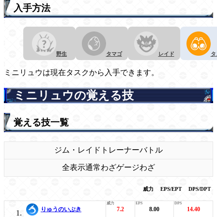
入手方法
野生
タマゴ
レイド
タ
ミニリュウは現在タスクから入手できます。
ミニリュウの覚える技
覚える技一覧
ジム・レイド
トレーナーバトル
全表示
通常わざ
ゲージわざ
威力
EPS/EPT
DPS/DPT
りゅうのいぶき
7.2
8.00
14.40