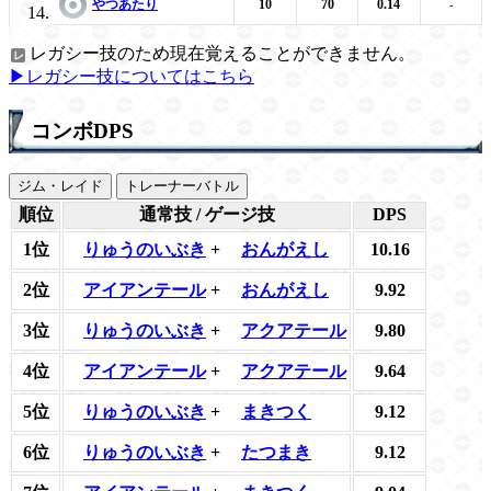
やつあたり
10
70
0.14
-
レガシー技のため現在覚えることができません。
▶レガシー技についてはこちら
コンボDPS
ジム・レイド
トレーナーバトル
順位
通常技 / ゲージ技
DPS
1位
りゅうのいぶき
+
おんがえし
10.16
2位
アイアンテール
+
おんがえし
9.92
3位
りゅうのいぶき
+
アクアテール
9.80
4位
アイアンテール
+
アクアテール
9.64
5位
りゅうのいぶき
+
まきつく
9.12
6位
りゅうのいぶき
+
たつまき
9.12