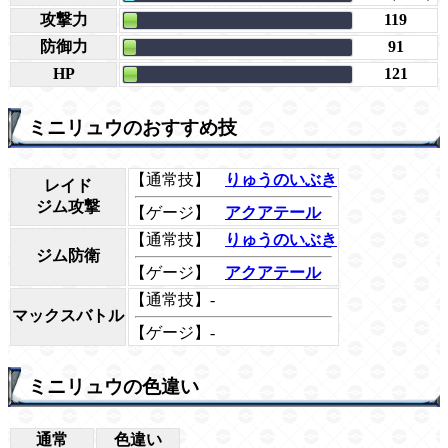
攻撃力
119
防御力
91
HP
121
ミニリュウのおすすめ技
【通常技】
りゅうのいぶき
レイド
ジム攻撃
【ゲージ】
アクアテール
【通常技】
りゅうのいぶき
ジム防衛
【ゲージ】
アクアテール
【通常技】-
マックスバトル
【ゲージ】-
ミニリュウの色違い
通常
色違い