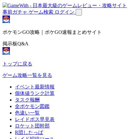
事前ガチャ
ゲーム検索
ログイン
ポケモンGO攻略｜ポケGO速報まとめサイト
掲示板Q&A
トップに戻る
ゲーム攻略一覧を見る
イベント最新情報
個体値ランク計算
タスク報酬
全ポケモン図鑑
色違い一覧
レイドボス早見表
ロケット団幹部
R団したっぱ
レイド招待ツール