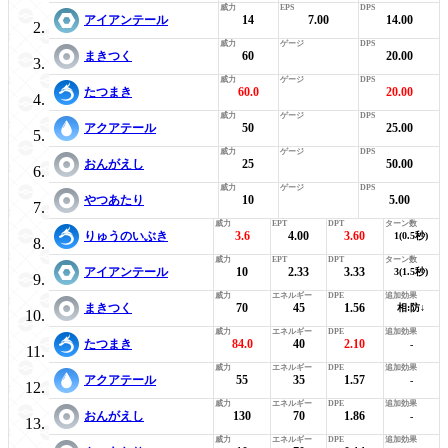
アイアンテール
14
7.00
14.00
まきつく
60
20.00
たつまき
60.0
20.00
アクアテール
50
25.00
おんがえし
25
50.00
やつあたり
10
5.00
りゅうのいぶき
3.6
4.00
3.60
1(0.5秒)
アイアンテール
10
2.33
3.33
3(1.5秒)
まきつく
70
45
1.56
相:防↓
たつまき
84.0
40
2.10
-
アクアテール
55
35
1.57
-
おんがえし
130
70
1.86
-