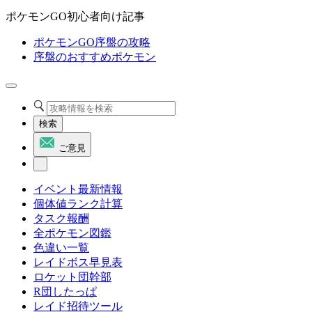
ポケモンGO初心者向け記事
ポケモンGO序盤の攻略
序盤のおすすめポケモン
検索
ご意見
イベント最新情報
個体値ランク計算
タスク報酬
全ポケモン図鑑
色違い一覧
レイドボス早見表
ロケット団幹部
R団したっぱ
レイド招待ツール