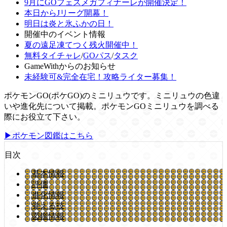
9月にGOフェスメガフィナーレが開催決定！
本日からJリーグ開幕！
明日は炎と氷ふかの日！
開催中のイベント情報
夏の遠足凍てつく残火開催中！
無料タイチャレ
/
GOパス
/
タスク
GameWithからのお知らせ
未経験可&完全在宅！攻略ライター募集！
ポケモンGO(ポケGO)のミニリュウです。ミニリュウの色違
いや進化先について掲載。ポケモンGOミニリュウを調べる
際にお役立て下さい。
▶ポケモン図鑑はこちら
目次
基本情報
評価
進化情報
覚える技
図鑑情報