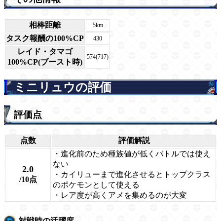
相棒距離
5km
タスク報酬の100%CP
430
レイド・タマゴ
574(717)
100%CP(ブースト時)
ミニリュウの評価
評価点
点数
評価解説
・進化前のため種族値が低くバトルでは使え
ない
2.0
・カイリューまで進化させるとトップクラス
/10点
のポケモンとして使える
・レア度が高くアメを集めるのが大変
対戦時の活躍度