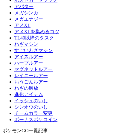
ポストカードブック
アバター
メガシンカ
メガエナジー
アメXL
アメXLを集めるコツ
TL40以降のタスク
わざマシン
すごいわざマシン
アイスルアー
ハーブルアー
マグネットルアー
レイニールアー
おうごんルアー
わざの解放
進化アイテム
イッシュのいし
シンオウのいし
チームカラー変更
ボーナスポケコイン
ポケモンGO一覧記事