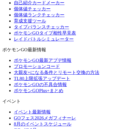
自己紹介カードメーカー
個体値チェッカー
個体値ランクチェッカー
育成支援ツール
タイプバランスチェッカー
ポケモンGOタイプ相性早見表
レイドバトルシミュレーター
ポケモンGO最新情報
ポケモンGO最新アプデ情報
プロモーションコード
大親友+になる条件とリモート交換の方法
TL80上限拡張アップデート
ポケモンGOの不具合情報
ポケモンGOPlus+まとめ
イベント
イベント最新情報
GOフェス2026メガフィナーレ
8月のイベントスケジュール