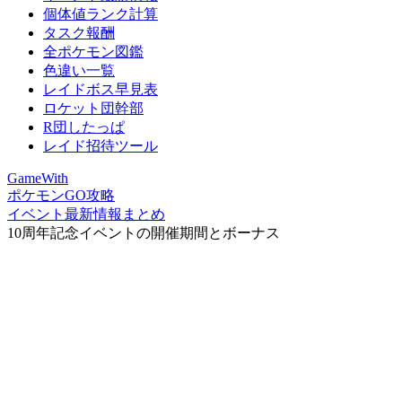
個体値ランク計算
タスク報酬
全ポケモン図鑑
色違い一覧
レイドボス早見表
ロケット団幹部
R団したっぱ
レイド招待ツール
GameWith
ポケモンGO攻略
イベント最新情報まとめ
10周年記念イベントの開催期間とボーナス