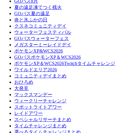
GOパス8月
夏の遠足凍てつく残火
GOパス夏の遠足
炎と氷ふかの日
クスネコミュニティデイ
ウォーターフェスティバル
GOパスウォーターフェス
メガスターミーレイドデイ
ポケモンXP&WCS2026
GOパスポケモンXP＆WCS2026
ポケモンXP＆WCS2026Twitchタイムチャレンジ
ワイルドエリア2026
コミュニティデイまとめ
おひろめ
大発見
マックスマンデー
ウィークリーチャレンジ
スポットライトアワー
レイドアワー
スペシャルリサーチまとめ
タイムチャレンジまとめ
選べるタイムチャレンジまとめ