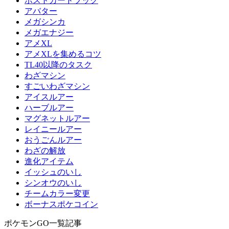
ポストカードブック
アバター
メガシンカ
メガエナジー
アメXL
アメXLを集めるコツ
TL40以降のタスク
わざマシン
すごいわざマシン
アイスルアー
ハーブルアー
マグネットルアー
レイニールアー
おうごんルアー
わざの解放
進化アイテム
イッシュのいし
シンオウのいし
チームカラー変更
ボーナスポケコイン
ポケモンGO一覧記事