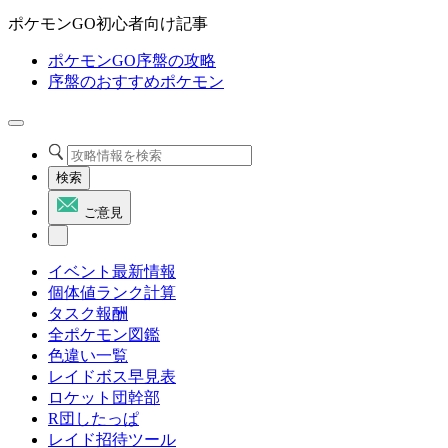
ポケモンGO初心者向け記事
ポケモンGO序盤の攻略
序盤のおすすめポケモン
検索
ご意見
イベント最新情報
個体値ランク計算
タスク報酬
全ポケモン図鑑
色違い一覧
レイドボス早見表
ロケット団幹部
R団したっぱ
レイド招待ツール