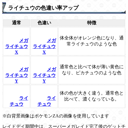
ライチュウの色違い率アップ
通常
色違い
特徴
体全体がオレンジ色になり、通
メガ
メガ
常ライチュウのような色
ライチュウ
ライチュウ
X
X
通常色と比べて体が薄い黄色に
メガ
メガ
なり、ピカチュウのような色
ライチュウ
ライチュウ
Y
Y
体の色が大きく違う。通常色と
ライ
ライ
比べて、濃くなっている。
チュウ
チュウ
※白背景画像はポケモンZAの画像を使用しています
レイドデイ期間中は、スーパーメガレイド完了後のゲットチ