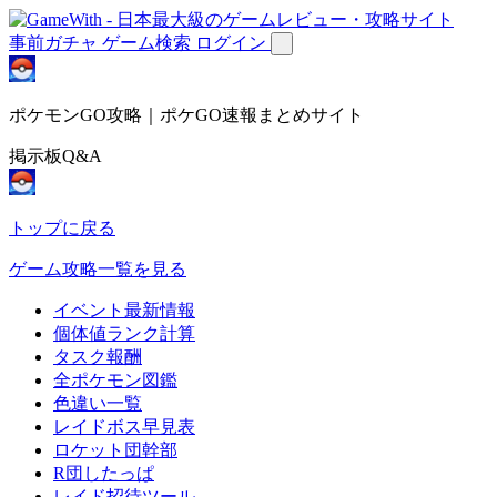
事前ガチャ
ゲーム検索
ログイン
ポケモンGO攻略｜ポケGO速報まとめサイト
掲示板Q&A
トップに戻る
ゲーム攻略一覧を見る
イベント最新情報
個体値ランク計算
タスク報酬
全ポケモン図鑑
色違い一覧
レイドボス早見表
ロケット団幹部
R団したっぱ
レイド招待ツール