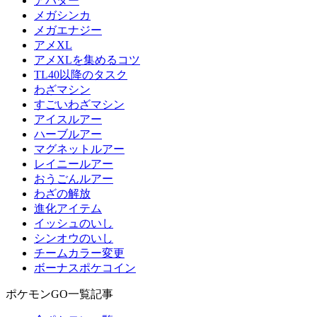
アバター
メガシンカ
メガエナジー
アメXL
アメXLを集めるコツ
TL40以降のタスク
わざマシン
すごいわざマシン
アイスルアー
ハーブルアー
マグネットルアー
レイニールアー
おうごんルアー
わざの解放
進化アイテム
イッシュのいし
シンオウのいし
チームカラー変更
ボーナスポケコイン
ポケモンGO一覧記事