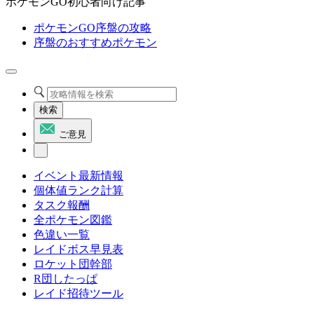
ポケモンGO初心者向け記事
ポケモンGO序盤の攻略
序盤のおすすめポケモン
検索
ご意見
イベント最新情報
個体値ランク計算
タスク報酬
全ポケモン図鑑
色違い一覧
レイドボス早見表
ロケット団幹部
R団したっぱ
レイド招待ツール