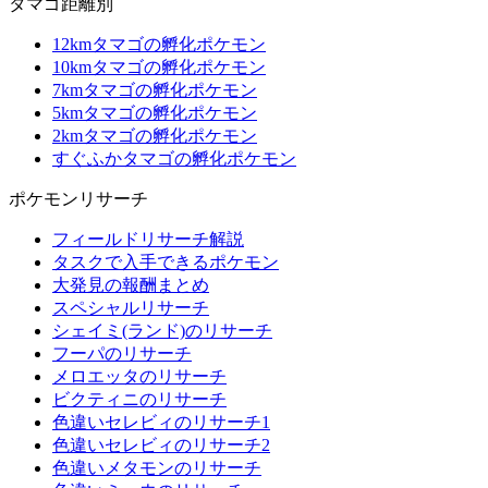
タマゴ距離別
12kmタマゴの孵化ポケモン
10kmタマゴの孵化ポケモン
7kmタマゴの孵化ポケモン
5kmタマゴの孵化ポケモン
2kmタマゴの孵化ポケモン
すぐふかタマゴの孵化ポケモン
ポケモンリサーチ
フィールドリサーチ解説
タスクで入手できるポケモン
大発見の報酬まとめ
スペシャルリサーチ
シェイミ(ランド)のリサーチ
フーパのリサーチ
メロエッタのリサーチ
ビクティニのリサーチ
色違いセレビィのリサーチ1
色違いセレビィのリサーチ2
色違いメタモンのリサーチ