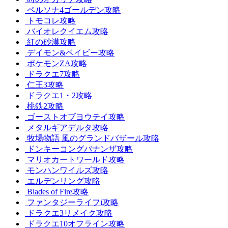
ペルソナ4ゴールデン攻略
トモコレ攻略
バイオレクイエム攻略
紅の砂漠攻略
デイモン&ベイビー攻略
ポケモンZA攻略
ドラクエ7攻略
仁王3攻略
ドラクエ1・2攻略
桃鉄2攻略
ゴーストオブヨウテイ攻略
メタルギアデルタ攻略
牧場物語 風のグランドバザール攻略
ドンキーコングバナンザ攻略
マリオカートワールド攻略
モンハンワイルズ攻略
エルデンリング攻略
Blades of Fire攻略
ファンタジーライフi攻略
ドラクエ3リメイク攻略
ドラクエ10オフライン攻略