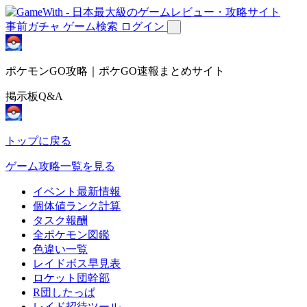
事前ガチャ
ゲーム検索
ログイン
ポケモンGO攻略｜ポケGO速報まとめサイト
掲示板Q&A
トップに戻る
ゲーム攻略一覧を見る
イベント最新情報
個体値ランク計算
タスク報酬
全ポケモン図鑑
色違い一覧
レイドボス早見表
ロケット団幹部
R団したっぱ
レイド招待ツール