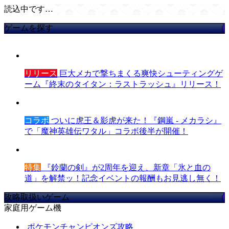
読込中です…
ゲームを探す
リリース
巨大メカで撃ちまくる爽快シューティングゲ
ーム『終末のタイタン：ラストラッシュ』リリース！
コラボ
ついに虎王＆影虎が来た！『鋼嵐 - メカラシ』
で「魔神英雄伝ワタル」コラボ後半が開催！
特集
『鈴蘭の剣』が2周年を迎え、新章「氷と血の
道」を解禁ッ！記念イベントの報酬もお見逃し無く！
攻略取扱いゲーム
家庭用ゲーム機
ポケモンチャンピオンズ攻略