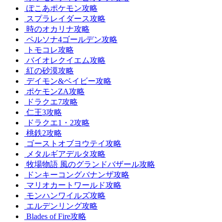
ぽこあポケモン攻略
スプラレイダース攻略
時のオカリナ攻略
ペルソナ4ゴールデン攻略
トモコレ攻略
バイオレクイエム攻略
紅の砂漠攻略
デイモン&ベイビー攻略
ポケモンZA攻略
ドラクエ7攻略
仁王3攻略
ドラクエ1・2攻略
桃鉄2攻略
ゴーストオブヨウテイ攻略
メタルギアデルタ攻略
牧場物語 風のグランドバザール攻略
ドンキーコングバナンザ攻略
マリオカートワールド攻略
モンハンワイルズ攻略
エルデンリング攻略
Blades of Fire攻略