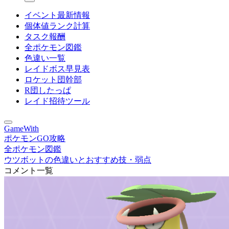
イベント最新情報
個体値ランク計算
タスク報酬
全ポケモン図鑑
色違い一覧
レイドボス早見表
ロケット団幹部
R団したっぱ
レイド招待ツール
GameWith
ポケモンGO攻略
全ポケモン図鑑
ウツボットの色違いとおすすめ技・弱点
コメント一覧