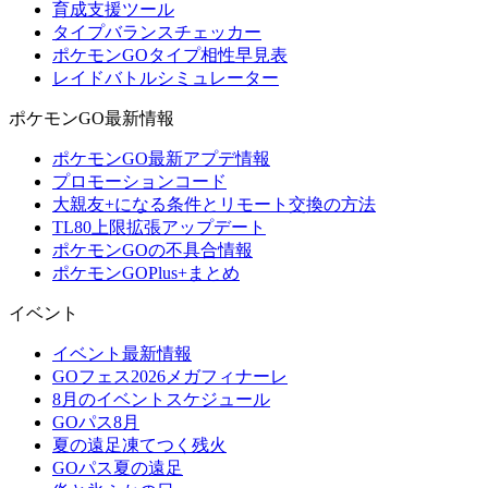
育成支援ツール
タイプバランスチェッカー
ポケモンGOタイプ相性早見表
レイドバトルシミュレーター
ポケモンGO最新情報
ポケモンGO最新アプデ情報
プロモーションコード
大親友+になる条件とリモート交換の方法
TL80上限拡張アップデート
ポケモンGOの不具合情報
ポケモンGOPlus+まとめ
イベント
イベント最新情報
GOフェス2026メガフィナーレ
8月のイベントスケジュール
GOパス8月
夏の遠足凍てつく残火
GOパス夏の遠足