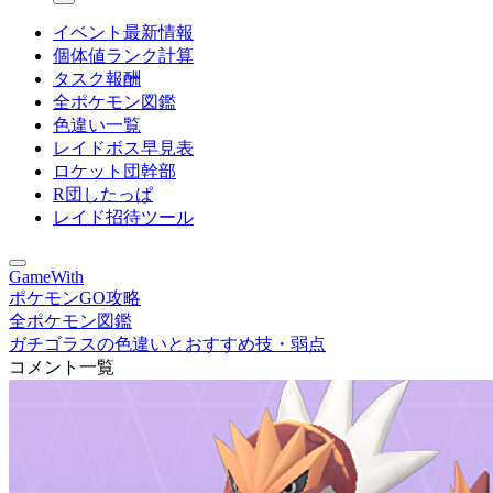
イベント最新情報
個体値ランク計算
タスク報酬
全ポケモン図鑑
色違い一覧
レイドボス早見表
ロケット団幹部
R団したっぱ
レイド招待ツール
GameWith
ポケモンGO攻略
全ポケモン図鑑
ガチゴラスの色違いとおすすめ技・弱点
コメント一覧