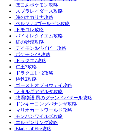
ぽこあポケモン攻略
スプラレイダース攻略
時のオカリナ攻略
ペルソナ4ゴールデン攻略
トモコレ攻略
バイオレクイエム攻略
紅の砂漠攻略
デイモン&ベイビー攻略
ポケモンZA攻略
ドラクエ7攻略
仁王3攻略
ドラクエ1・2攻略
桃鉄2攻略
ゴーストオブヨウテイ攻略
メタルギアデルタ攻略
牧場物語 風のグランドバザール攻略
ドンキーコングバナンザ攻略
マリオカートワールド攻略
モンハンワイルズ攻略
エルデンリング攻略
Blades of Fire攻略