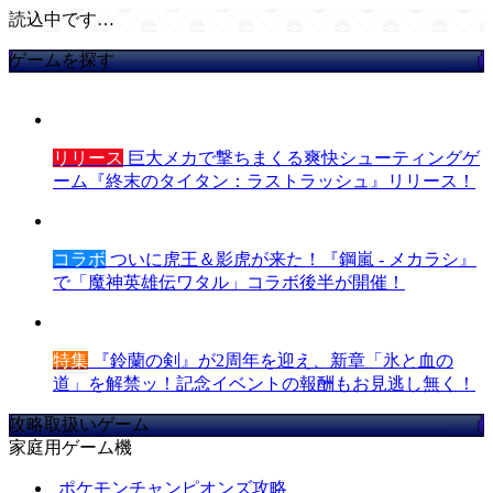
読込中です…
ゲームを探す
リリース
巨大メカで撃ちまくる爽快シューティングゲ
ーム『終末のタイタン：ラストラッシュ』リリース！
コラボ
ついに虎王＆影虎が来た！『鋼嵐 - メカラシ』
で「魔神英雄伝ワタル」コラボ後半が開催！
特集
『鈴蘭の剣』が2周年を迎え、新章「氷と血の
道」を解禁ッ！記念イベントの報酬もお見逃し無く！
攻略取扱いゲーム
家庭用ゲーム機
ポケモンチャンピオンズ攻略