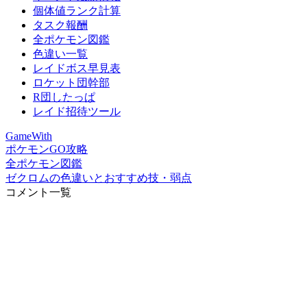
個体値ランク計算
タスク報酬
全ポケモン図鑑
色違い一覧
レイドボス早見表
ロケット団幹部
R団したっぱ
レイド招待ツール
GameWith
ポケモンGO攻略
全ポケモン図鑑
ゼクロムの色違いとおすすめ技・弱点
コメント一覧