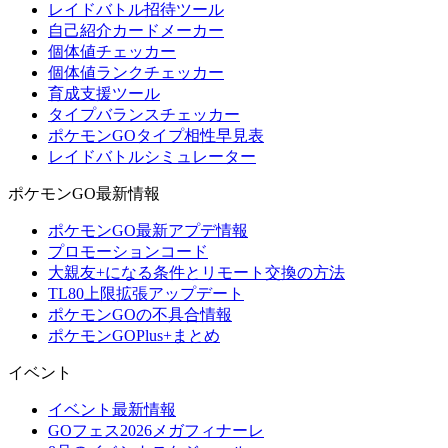
レイドバトル招待ツール
自己紹介カードメーカー
個体値チェッカー
個体値ランクチェッカー
育成支援ツール
タイプバランスチェッカー
ポケモンGOタイプ相性早見表
レイドバトルシミュレーター
ポケモンGO最新情報
ポケモンGO最新アプデ情報
プロモーションコード
大親友+になる条件とリモート交換の方法
TL80上限拡張アップデート
ポケモンGOの不具合情報
ポケモンGOPlus+まとめ
イベント
イベント最新情報
GOフェス2026メガフィナーレ