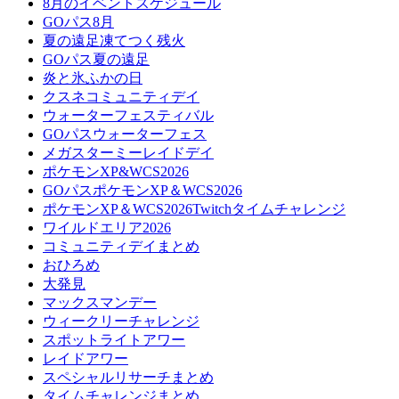
8月のイベントスケジュール
GOパス8月
夏の遠足凍てつく残火
GOパス夏の遠足
炎と氷ふかの日
クスネコミュニティデイ
ウォーターフェスティバル
GOパスウォーターフェス
メガスターミーレイドデイ
ポケモンXP&WCS2026
GOパスポケモンXP＆WCS2026
ポケモンXP＆WCS2026Twitchタイムチャレンジ
ワイルドエリア2026
コミュニティデイまとめ
おひろめ
大発見
マックスマンデー
ウィークリーチャレンジ
スポットライトアワー
レイドアワー
スペシャルリサーチまとめ
タイムチャレンジまとめ