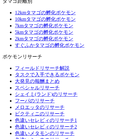
タマゴ距離別
12kmタマゴの孵化ポケモン
10kmタマゴの孵化ポケモン
7kmタマゴの孵化ポケモン
5kmタマゴの孵化ポケモン
2kmタマゴの孵化ポケモン
すぐふかタマゴの孵化ポケモン
ポケモンリサーチ
フィールドリサーチ解説
タスクで入手できるポケモン
大発見の報酬まとめ
スペシャルリサーチ
シェイミ(ランド)のリサーチ
フーパのリサーチ
メロエッタのリサーチ
ビクティニのリサーチ
色違いセレビィのリサーチ1
色違いセレビィのリサーチ2
色違いメタモンのリサーチ