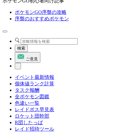
ポケモンGO初心者向け記事
ポケモンGO序盤の攻略
序盤のおすすめポケモン
検索
ご意見
イベント最新情報
個体値ランク計算
タスク報酬
全ポケモン図鑑
色違い一覧
レイドボス早見表
ロケット団幹部
R団したっぱ
レイド招待ツール