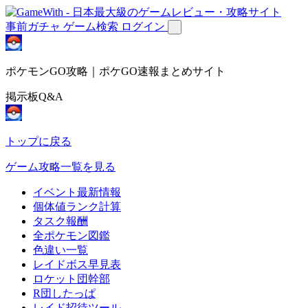
事前ガチャ
ゲーム検索
ログイン
ポケモンGO攻略｜ポケGO速報まとめサイト
掲示板Q&A
トップに戻る
ゲーム攻略一覧を見る
イベント最新情報
個体値ランク計算
タスク報酬
全ポケモン図鑑
色違い一覧
レイドボス早見表
ロケット団幹部
R団したっぱ
レイド招待ツール