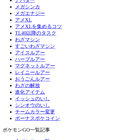
アバター
メガシンカ
メガエナジー
アメXL
アメXLを集めるコツ
TL40以降のタスク
わざマシン
すごいわざマシン
アイスルアー
ハーブルアー
マグネットルアー
レイニールアー
おうごんルアー
わざの解放
進化アイテム
イッシュのいし
シンオウのいし
チームカラー変更
ボーナスポケコイン
ポケモンGO一覧記事