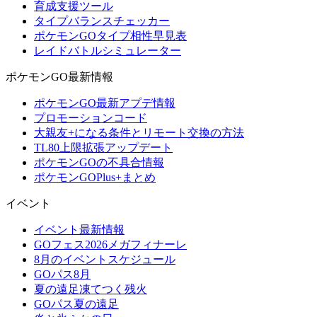
育成支援ツール
タイプバランスチェッカー
ポケモンGOタイプ相性早見表
レイドバトルシミュレーター
ポケモンGO最新情報
ポケモンGO最新アプデ情報
プロモーションコード
大親友+になる条件とリモート交換の方法
TL80上限拡張アップデート
ポケモンGOの不具合情報
ポケモンGOPlus+まとめ
イベント
イベント最新情報
GOフェス2026メガフィナーレ
8月のイベントスケジュール
GOパス8月
夏の遠足凍てつく残火
GOパス夏の遠足