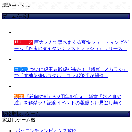
読込中です…
ゲームを探す
リリース
巨大メカで撃ちまくる爽快シューティングゲ
ーム『終末のタイタン：ラストラッシュ』リリース！
コラボ
ついに虎王＆影虎が来た！『鋼嵐 - メカラシ』
で「魔神英雄伝ワタル」コラボ後半が開催！
特集
『鈴蘭の剣』が2周年を迎え、新章「氷と血の
道」を解禁ッ！記念イベントの報酬もお見逃し無く！
攻略取扱いゲーム
家庭用ゲーム機
ポケモンチャンピオンズ攻略