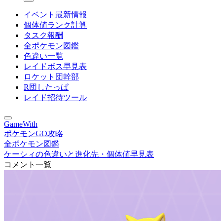
イベント最新情報
個体値ランク計算
タスク報酬
全ポケモン図鑑
色違い一覧
レイドボス早見表
ロケット団幹部
R団したっぱ
レイド招待ツール
GameWith
ポケモンGO攻略
全ポケモン図鑑
ケーシィの色違いと進化先・個体値早見表
コメント一覧