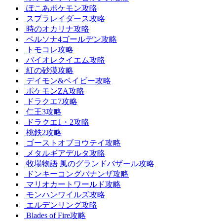
ぽこあポケモン攻略
スプラレイダース攻略
時のオカリナ攻略
ペルソナ4ゴールデン攻略
トモコレ攻略
バイオレクイエム攻略
紅の砂漠攻略
デイモン&ベイビー攻略
ポケモンZA攻略
ドラクエ7攻略
仁王3攻略
ドラクエ1・2攻略
桃鉄2攻略
ゴーストオブヨウテイ攻略
メタルギアデルタ攻略
牧場物語 風のグランドバザール攻略
ドンキーコングバナンザ攻略
マリオカートワールド攻略
モンハンワイルズ攻略
エルデンリング攻略
Blades of Fire攻略