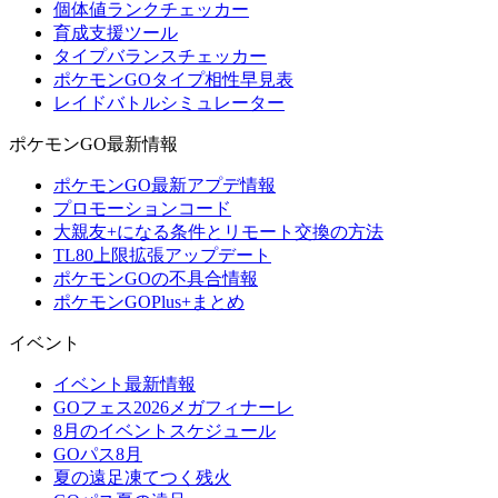
個体値ランクチェッカー
育成支援ツール
タイプバランスチェッカー
ポケモンGOタイプ相性早見表
レイドバトルシミュレーター
ポケモンGO最新情報
ポケモンGO最新アプデ情報
プロモーションコード
大親友+になる条件とリモート交換の方法
TL80上限拡張アップデート
ポケモンGOの不具合情報
ポケモンGOPlus+まとめ
イベント
イベント最新情報
GOフェス2026メガフィナーレ
8月のイベントスケジュール
GOパス8月
夏の遠足凍てつく残火