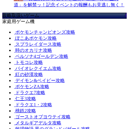
道」を解禁ッ！記念イベントの報酬もお見逃し無く！
攻略取扱いゲーム
家庭用ゲーム機
ポケモンチャンピオンズ攻略
ぽこあポケモン攻略
スプラレイダース攻略
時のオカリナ攻略
ペルソナ4ゴールデン攻略
トモコレ攻略
バイオレクイエム攻略
紅の砂漠攻略
デイモン&ベイビー攻略
ポケモンZA攻略
ドラクエ7攻略
仁王3攻略
ドラクエ1・2攻略
桃鉄2攻略
ゴーストオブヨウテイ攻略
メタルギアデルタ攻略
牧場物語 風のグランドバザール攻略