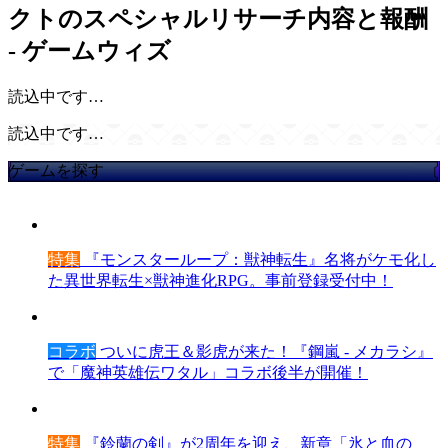
クトのスペシャルリサーチ内容と報酬
- ゲームウィズ
読込中です…
読込中です…
ゲームを探す
特集
『モンスターループ：獣神転生』名将がケモ化し
た異世界転生×獣神進化RPG。事前登録受付中！
コラボ
ついに虎王＆影虎が来た！『鋼嵐 - メカラシ』
で「魔神英雄伝ワタル」コラボ後半が開催！
特集
『鈴蘭の剣』が2周年を迎え、新章「氷と血の