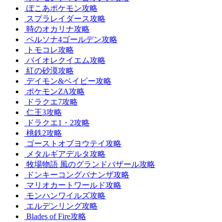
ぽこあポケモン攻略
スプラレイダース攻略
時のオカリナ攻略
ペルソナ4ゴールデン攻略
トモコレ攻略
バイオレクイエム攻略
紅の砂漠攻略
デイモン&ベイビー攻略
ポケモンZA攻略
ドラクエ7攻略
仁王3攻略
ドラクエ1・2攻略
桃鉄2攻略
ゴーストオブヨウテイ攻略
メタルギアデルタ攻略
牧場物語 風のグランドバザール攻略
ドンキーコングバナンザ攻略
マリオカートワールド攻略
モンハンワイルズ攻略
エルデンリング攻略
Blades of Fire攻略