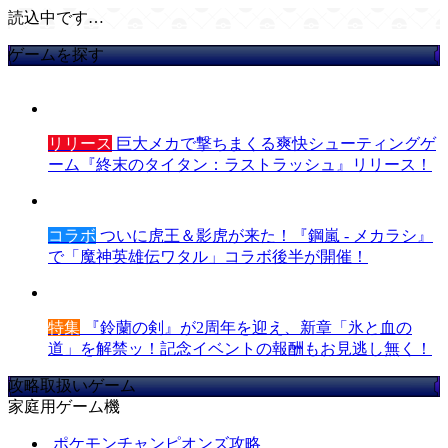
読込中です…
ゲームを探す
リリース
巨大メカで撃ちまくる爽快シューティングゲ
ーム『終末のタイタン：ラストラッシュ』リリース！
コラボ
ついに虎王＆影虎が来た！『鋼嵐 - メカラシ』
で「魔神英雄伝ワタル」コラボ後半が開催！
特集
『鈴蘭の剣』が2周年を迎え、新章「氷と血の
道」を解禁ッ！記念イベントの報酬もお見逃し無く！
攻略取扱いゲーム
家庭用ゲーム機
ポケモンチャンピオンズ攻略