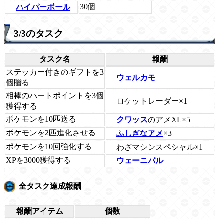
30個
ハイパーボール
3/3のタスク
タスク名
報酬
ステッカー付きのギフトを3
ウェルカモ
個贈る
相棒のハートポイントを3個
ロケットレーダー×1
獲得する
ポケモンを10匹送る
クワッス
のアメXL×5
ポケモンを2匹進化させる
ふしぎなアメ
×3
ポケモンを10回強化する
わざマシンスペシャル×1
XPを3000獲得する
ウェーニバル
全タスク達成報酬
報酬アイテム
個数