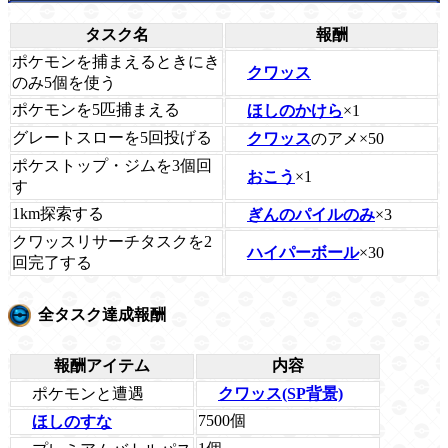
タスク名
報酬
ポケモンを捕まえるときにき
クワッス
のみ5個を使う
ポケモンを5匹捕まえる
ほしのかけら
×1
グレートスローを5回投げる
クワッス
のアメ×50
ポケストップ・ジムを3個回
おこう
×1
す
1km探索する
ぎんのパイルのみ
×3
クワッスリサーチタスクを2
ハイパーボール
×30
回完了する
全タスク達成報酬
報酬アイテム
内容
ポケモンと遭遇
クワッス(SP背景)
7500個
ほしのすな