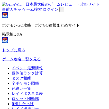
事前ガチャ
ゲーム検索
ログイン
ポケモンGO攻略｜ポケGO速報まとめサイト
掲示板Q&A
トップに戻る
ゲーム攻略一覧を見る
イベント最新情報
個体値ランク計算
タスク報酬
全ポケモン図鑑
色違い一覧
レイドボス早見表
ロケット団幹部
R団したっぱ
レイド招待ツール