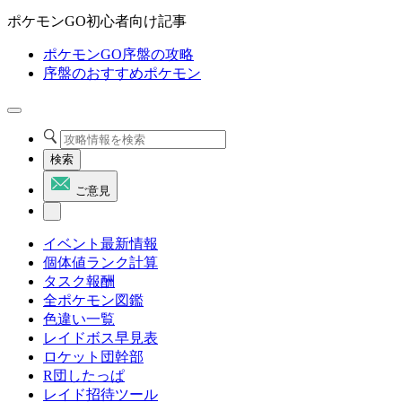
ポケモンGO初心者向け記事
ポケモンGO序盤の攻略
序盤のおすすめポケモン
検索
ご意見
イベント最新情報
個体値ランク計算
タスク報酬
全ポケモン図鑑
色違い一覧
レイドボス早見表
ロケット団幹部
R団したっぱ
レイド招待ツール