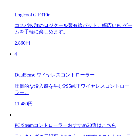
Logicool G F310r
コスパ抜群のロジクール製有線パッド。幅広いPCゲー
ムを手軽に楽しめます。
2,860円
4
DualSense ワイヤレスコントローラー
圧倒的な没入感を生むPS5純正ワイヤレスコントロー
ラー。
11,480円
PC/Steamコントローラーおすすめ20選はこちら