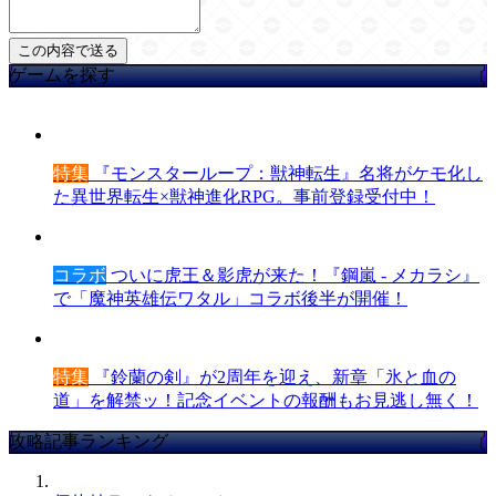
ゲームを探す
特集
『モンスターループ：獣神転生』名将がケモ化し
た異世界転生×獣神進化RPG。事前登録受付中！
コラボ
ついに虎王＆影虎が来た！『鋼嵐 - メカラシ』
で「魔神英雄伝ワタル」コラボ後半が開催！
特集
『鈴蘭の剣』が2周年を迎え、新章「氷と血の
道」を解禁ッ！記念イベントの報酬もお見逃し無く！
攻略記事ランキング