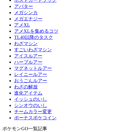
ポストカードブック
アバター
メガシンカ
メガエナジー
アメXL
アメXLを集めるコツ
TL40以降のタスク
わざマシン
すごいわざマシン
アイスルアー
ハーブルアー
マグネットルアー
レイニールアー
おうごんルアー
わざの解放
進化アイテム
イッシュのいし
シンオウのいし
チームカラー変更
ボーナスポケコイン
ポケモンGO一覧記事