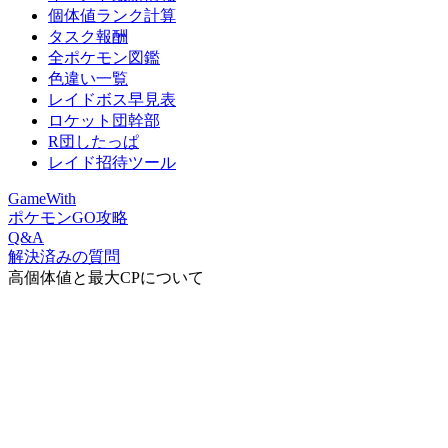
個体値ランク計算
タスク報酬
全ポケモン図鑑
色違い一覧
レイドボス早見表
ロケット団幹部
R団したっぱ
レイド招待ツール
GameWith
ポケモンGO攻略
Q&A
解決済みの質問
高個体値と最大CPについて