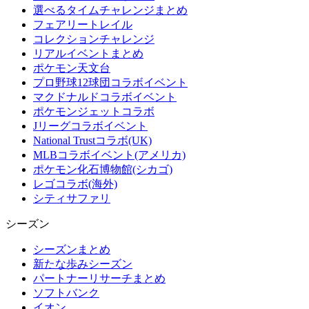
選べるタイムチャレンジまとめ
フェアリートレイル
コレクションチャレンジ
リアルイベントまとめ
ポケモン天文台
プロ野球12球団コラボイベント
マクドナルドコラボイベント
ポケモンジェットコラボ
Jリーグコラボイベント
National Trustコラボ(UK)
MLBコラボイベント(アメリカ)
ポケモン化石博物館(シカゴ)
レゴコラボ(海外)
シティサファリ
シーズン
シーズンまとめ
新たな歩みシーズン
パートナーリサーチまとめ
ソフトバンク
イオン