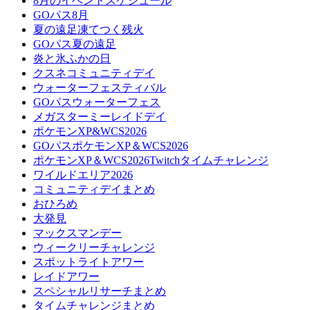
8月のイベントスケジュール
GOパス8月
夏の遠足凍てつく残火
GOパス夏の遠足
炎と氷ふかの日
クスネコミュニティデイ
ウォーターフェスティバル
GOパスウォーターフェス
メガスターミーレイドデイ
ポケモンXP&WCS2026
GOパスポケモンXP＆WCS2026
ポケモンXP＆WCS2026Twitchタイムチャレンジ
ワイルドエリア2026
コミュニティデイまとめ
おひろめ
大発見
マックスマンデー
ウィークリーチャレンジ
スポットライトアワー
レイドアワー
スペシャルリサーチまとめ
タイムチャレンジまとめ