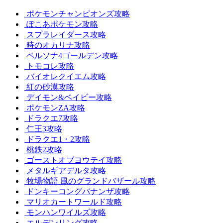
ポケモンチャンピオンズ攻略
ぽこあポケモン攻略
スプラレイダース攻略
時のオカリナ攻略
ペルソナ4ゴールデン攻略
トモコレ攻略
バイオレクイエム攻略
紅の砂漠攻略
デイモン&ベイビー攻略
ポケモンZA攻略
ドラクエ7攻略
仁王3攻略
ドラクエ1・2攻略
桃鉄2攻略
ゴーストオブヨウテイ攻略
メタルギアデルタ攻略
牧場物語 風のグランドバザール攻略
ドンキーコングバナンザ攻略
マリオカートワールド攻略
モンハンワイルズ攻略
エルデンリング攻略