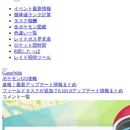
イベント最新情報
個体値ランク計算
タスク報酬
全ポケモン図鑑
色違い一覧
レイドボス早見表
ロケット団幹部
R団したっぱ
レイド招待ツール
GameWith
ポケモンGO攻略
速報！最新アップデート情報まとめ
フィールドタスクが追加？0.101.0アップデート情報まとめ
コメント一覧