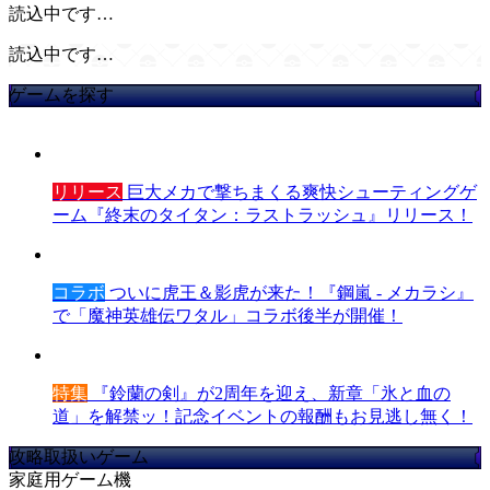
読込中です…
読込中です…
ゲームを探す
リリース
巨大メカで撃ちまくる爽快シューティングゲ
ーム『終末のタイタン：ラストラッシュ』リリース！
コラボ
ついに虎王＆影虎が来た！『鋼嵐 - メカラシ』
で「魔神英雄伝ワタル」コラボ後半が開催！
特集
『鈴蘭の剣』が2周年を迎え、新章「氷と血の
道」を解禁ッ！記念イベントの報酬もお見逃し無く！
攻略取扱いゲーム
家庭用ゲーム機