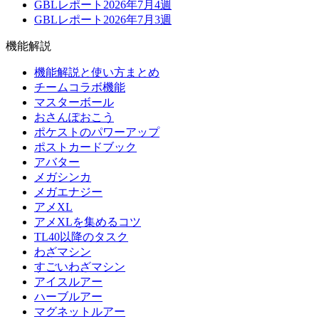
GBLレポート2026年7月4週
GBLレポート2026年7月3週
機能解説
機能解説と使い方まとめ
チームコラボ機能
マスターボール
おさんぽおこう
ポケストのパワーアップ
ポストカードブック
アバター
メガシンカ
メガエナジー
アメXL
アメXLを集めるコツ
TL40以降のタスク
わざマシン
すごいわざマシン
アイスルアー
ハーブルアー
マグネットルアー