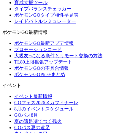
育成支援ツール
タイプバランスチェッカー
ポケモンGOタイプ相性早見表
レイドバトルシミュレーター
ポケモンGO最新情報
ポケモンGO最新アプデ情報
プロモーションコード
大親友+になる条件とリモート交換の方法
TL80上限拡張アップデート
ポケモンGOの不具合情報
ポケモンGOPlus+まとめ
イベント
イベント最新情報
GOフェス2026メガフィナーレ
8月のイベントスケジュール
GOパス8月
夏の遠足凍てつく残火
GOパス夏の遠足