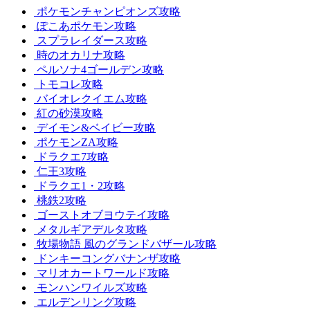
ポケモンチャンピオンズ攻略
ぽこあポケモン攻略
スプラレイダース攻略
時のオカリナ攻略
ペルソナ4ゴールデン攻略
トモコレ攻略
バイオレクイエム攻略
紅の砂漠攻略
デイモン&ベイビー攻略
ポケモンZA攻略
ドラクエ7攻略
仁王3攻略
ドラクエ1・2攻略
桃鉄2攻略
ゴーストオブヨウテイ攻略
メタルギアデルタ攻略
牧場物語 風のグランドバザール攻略
ドンキーコングバナンザ攻略
マリオカートワールド攻略
モンハンワイルズ攻略
エルデンリング攻略