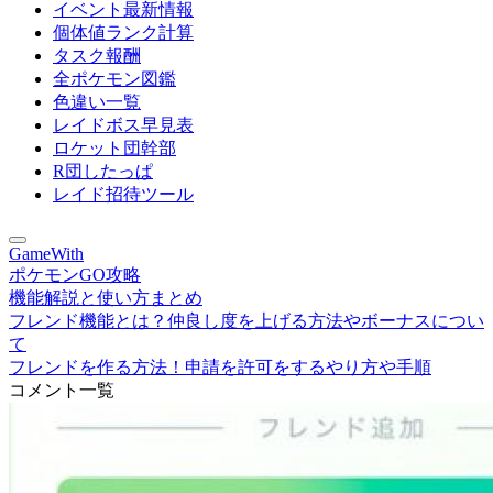
イベント最新情報
個体値ランク計算
タスク報酬
全ポケモン図鑑
色違い一覧
レイドボス早見表
ロケット団幹部
R団したっぱ
レイド招待ツール
GameWith
ポケモンGO攻略
機能解説と使い方まとめ
フレンド機能とは？仲良し度を上げる方法やボーナスについ
て
フレンドを作る方法！申請を許可をするやり方や手順
コメント一覧