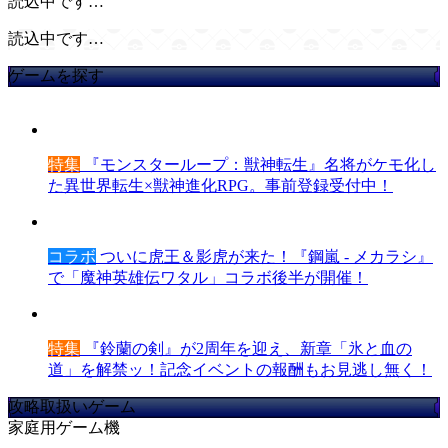
読込中です…
読込中です…
ゲームを探す
特集
『モンスターループ：獣神転生』名将がケモ化し
た異世界転生×獣神進化RPG。事前登録受付中！
コラボ
ついに虎王＆影虎が来た！『鋼嵐 - メカラシ』
で「魔神英雄伝ワタル」コラボ後半が開催！
特集
『鈴蘭の剣』が2周年を迎え、新章「氷と血の
道」を解禁ッ！記念イベントの報酬もお見逃し無く！
攻略取扱いゲーム
家庭用ゲーム機