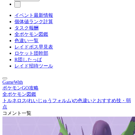
イベント最新情報
個体値ランク計算
タスク報酬
全ポケモン図鑑
色違い一覧
レイドボス早見表
ロケット団幹部
R団したっぱ
レイド招待ツール
GameWith
ポケモンGO攻略
全ポケモン図鑑
トルネロス(れいじゅうフォルム)の色違いとおすすめ技・弱
点
コメント一覧