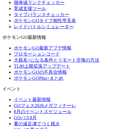
個体値ランクチェッカー
育成支援ツール
タイプバランスチェッカー
ポケモンGOタイプ相性早見表
レイドバトルシミュレーター
ポケモンGO最新情報
ポケモンGO最新アプデ情報
プロモーションコード
大親友+になる条件とリモート交換の方法
TL80上限拡張アップデート
ポケモンGOの不具合情報
ポケモンGOPlus+まとめ
イベント
イベント最新情報
GOフェス2026メガフィナーレ
8月のイベントスケジュール
GOパス8月
夏の遠足凍てつく残火