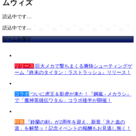
ムウィズ
読込中です…
読込中です…
ゲームを探す
リリース
巨大メカで撃ちまくる爽快シューティングゲ
ーム『終末のタイタン：ラストラッシュ』リリース！
コラボ
ついに虎王＆影虎が来た！『鋼嵐 - メカラシ』
で「魔神英雄伝ワタル」コラボ後半が開催！
特集
『鈴蘭の剣』が2周年を迎え、新章「氷と血の
道」を解禁ッ！記念イベントの報酬もお見逃し無く！