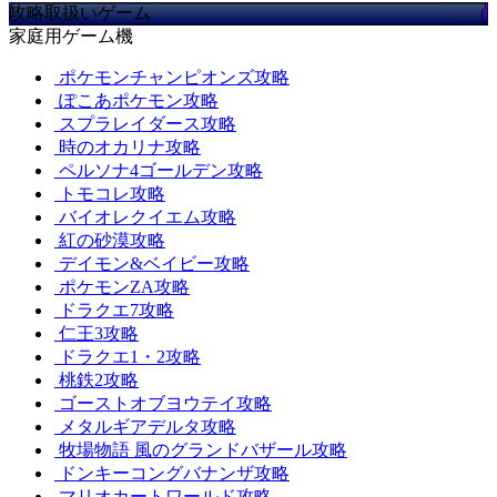
攻略取扱いゲーム
家庭用ゲーム機
ポケモンチャンピオンズ攻略
ぽこあポケモン攻略
スプラレイダース攻略
時のオカリナ攻略
ペルソナ4ゴールデン攻略
トモコレ攻略
バイオレクイエム攻略
紅の砂漠攻略
デイモン&ベイビー攻略
ポケモンZA攻略
ドラクエ7攻略
仁王3攻略
ドラクエ1・2攻略
桃鉄2攻略
ゴーストオブヨウテイ攻略
メタルギアデルタ攻略
牧場物語 風のグランドバザール攻略
ドンキーコングバナンザ攻略
マリオカートワールド攻略