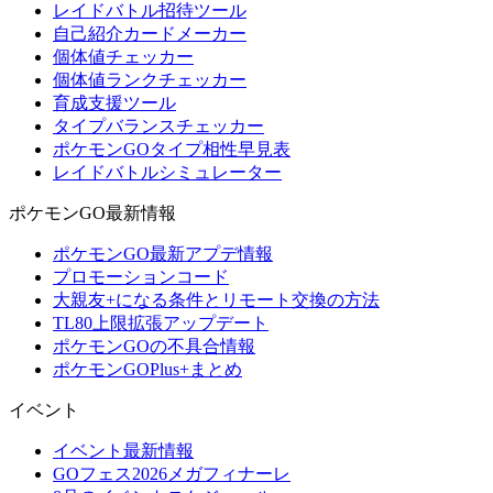
レイドバトル招待ツール
自己紹介カードメーカー
個体値チェッカー
個体値ランクチェッカー
育成支援ツール
タイプバランスチェッカー
ポケモンGOタイプ相性早見表
レイドバトルシミュレーター
ポケモンGO最新情報
ポケモンGO最新アプデ情報
プロモーションコード
大親友+になる条件とリモート交換の方法
TL80上限拡張アップデート
ポケモンGOの不具合情報
ポケモンGOPlus+まとめ
イベント
イベント最新情報
GOフェス2026メガフィナーレ