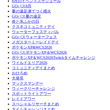
8月のイベントスケジュール
GOパス8月
夏の遠足凍てつく残火
GOパス夏の遠足
炎と氷ふかの日
クスネコミュニティデイ
ウォーターフェスティバル
GOパスウォーターフェス
メガスターミーレイドデイ
ポケモンXP&WCS2026
GOパスポケモンXP＆WCS2026
ポケモンXP＆WCS2026Twitchタイムチャレンジ
ワイルドエリア2026
コミュニティデイまとめ
おひろめ
大発見
マックスマンデー
ウィークリーチャレンジ
スポットライトアワー
レイドアワー
スペシャルリサーチまとめ
タイムチャレンジまとめ