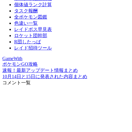
個体値ランク計算
タスク報酬
全ポケモン図鑑
色違い一覧
レイドボス早見表
ロケット団幹部
R団したっぱ
レイド招待ツール
GameWith
ポケモンGO攻略
速報！最新アップデート情報まとめ
10月14日と15日に発表された内容まとめ
コメント一覧