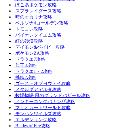
ぽこあポケモン攻略
スプラレイダース攻略
時のオカリナ攻略
ペルソナ4ゴールデン攻略
トモコレ攻略
バイオレクイエム攻略
紅の砂漠攻略
デイモン&ベイビー攻略
ポケモンZA攻略
ドラクエ7攻略
仁王3攻略
ドラクエ1・2攻略
桃鉄2攻略
ゴーストオブヨウテイ攻略
メタルギアデルタ攻略
牧場物語 風のグランドバザール攻略
ドンキーコングバナンザ攻略
マリオカートワールド攻略
モンハンワイルズ攻略
エルデンリング攻略
Blades of Fire攻略