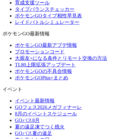
育成支援ツール
タイプバランスチェッカー
ポケモンGOタイプ相性早見表
レイドバトルシミュレーター
ポケモンGO最新情報
ポケモンGO最新アプデ情報
プロモーションコード
大親友+になる条件とリモート交換の方法
TL80上限拡張アップデート
ポケモンGOの不具合情報
ポケモンGOPlus+まとめ
イベント
イベント最新情報
GOフェス2026メガフィナーレ
8月のイベントスケジュール
GOパス8月
夏の遠足凍てつく残火
GOパス夏の遠足