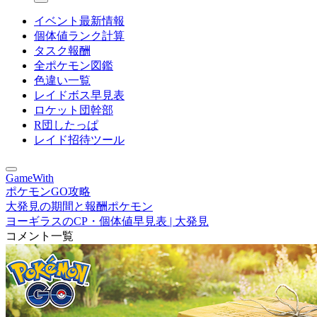
イベント最新情報
個体値ランク計算
タスク報酬
全ポケモン図鑑
色違い一覧
レイドボス早見表
ロケット団幹部
R団したっぱ
レイド招待ツール
GameWith
ポケモンGO攻略
大発見の期間と報酬ポケモン
ヨーギラスのCP・個体値早見表 | 大発見
コメント一覧