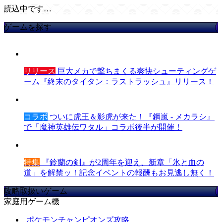
読込中です…
ゲームを探す
リリース
巨大メカで撃ちまくる爽快シューティングゲ
ーム『終末のタイタン：ラストラッシュ』リリース！
コラボ
ついに虎王＆影虎が来た！『鋼嵐 - メカラシ』
で「魔神英雄伝ワタル」コラボ後半が開催！
特集
『鈴蘭の剣』が2周年を迎え、新章「氷と血の
道」を解禁ッ！記念イベントの報酬もお見逃し無く！
攻略取扱いゲーム
家庭用ゲーム機
ポケモンチャンピオンズ攻略