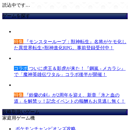
読込中です…
ゲームを探す
特集
『モンスターループ：獣神転生』名将がケモ化し
た異世界転生×獣神進化RPG。事前登録受付中！
コラボ
ついに虎王＆影虎が来た！『鋼嵐 - メカラシ』
で「魔神英雄伝ワタル」コラボ後半が開催！
特集
『鈴蘭の剣』が2周年を迎え、新章「氷と血の
道」を解禁ッ！記念イベントの報酬もお見逃し無く！
攻略取扱いゲーム
家庭用ゲーム機
ポケモンチャンピオンズ攻略