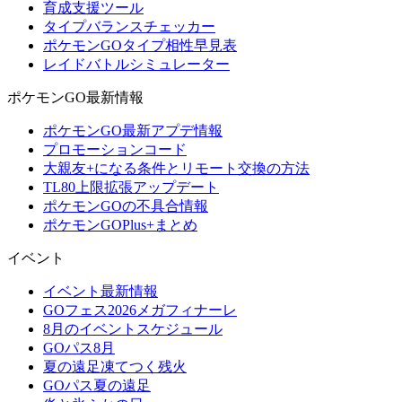
育成支援ツール
タイプバランスチェッカー
ポケモンGOタイプ相性早見表
レイドバトルシミュレーター
ポケモンGO最新情報
ポケモンGO最新アプデ情報
プロモーションコード
大親友+になる条件とリモート交換の方法
TL80上限拡張アップデート
ポケモンGOの不具合情報
ポケモンGOPlus+まとめ
イベント
イベント最新情報
GOフェス2026メガフィナーレ
8月のイベントスケジュール
GOパス8月
夏の遠足凍てつく残火
GOパス夏の遠足