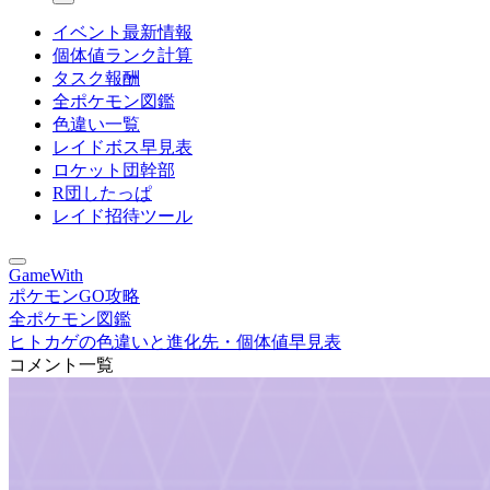
イベント最新情報
個体値ランク計算
タスク報酬
全ポケモン図鑑
色違い一覧
レイドボス早見表
ロケット団幹部
R団したっぱ
レイド招待ツール
GameWith
ポケモンGO攻略
全ポケモン図鑑
ヒトカゲの色違いと進化先・個体値早見表
コメント一覧