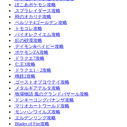
ぽこあポケモン攻略
スプラレイダース攻略
時のオカリナ攻略
ペルソナ4ゴールデン攻略
トモコレ攻略
バイオレクイエム攻略
紅の砂漠攻略
デイモン&ベイビー攻略
ポケモンZA攻略
ドラクエ7攻略
仁王3攻略
ドラクエ1・2攻略
桃鉄2攻略
ゴーストオブヨウテイ攻略
メタルギアデルタ攻略
牧場物語 風のグランドバザール攻略
ドンキーコングバナンザ攻略
マリオカートワールド攻略
モンハンワイルズ攻略
エルデンリング攻略
Blades of Fire攻略