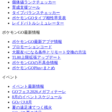
個体値ランクチェッカー
育成支援ツール
タイプバランスチェッカー
ポケモンGOタイプ相性早見表
レイドバトルシミュレーター
ポケモンGO最新情報
ポケモンGO最新アプデ情報
プロモーションコード
大親友+になる条件とリモート交換の方法
TL80上限拡張アップデート
ポケモンGOの不具合情報
ポケモンGOPlus+まとめ
イベント
イベント最新情報
GOフェス2026メガフィナーレ
8月のイベントスケジュール
GOパス8月
夏の遠足凍てつく残火