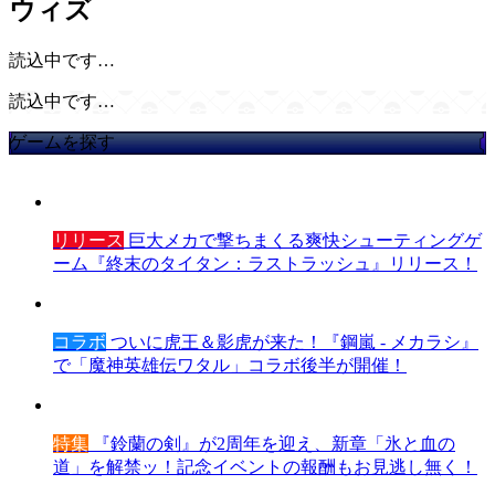
ウィズ
読込中です…
読込中です…
ゲームを探す
リリース
巨大メカで撃ちまくる爽快シューティングゲ
ーム『終末のタイタン：ラストラッシュ』リリース！
コラボ
ついに虎王＆影虎が来た！『鋼嵐 - メカラシ』
で「魔神英雄伝ワタル」コラボ後半が開催！
特集
『鈴蘭の剣』が2周年を迎え、新章「氷と血の
道」を解禁ッ！記念イベントの報酬もお見逃し無く！