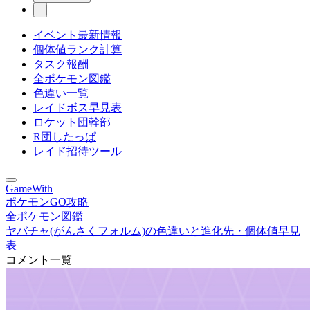
イベント最新情報
個体値ランク計算
タスク報酬
全ポケモン図鑑
色違い一覧
レイドボス早見表
ロケット団幹部
R団したっぱ
レイド招待ツール
GameWith
ポケモンGO攻略
全ポケモン図鑑
ヤバチャ(がんさくフォルム)の色違いと進化先・個体値早見
表
コメント一覧