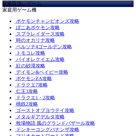
攻略取扱いゲーム
家庭用ゲーム機
ポケモンチャンピオンズ攻略
ぽこあポケモン攻略
スプラレイダース攻略
時のオカリナ攻略
ペルソナ4ゴールデン攻略
トモコレ攻略
バイオレクイエム攻略
紅の砂漠攻略
デイモン&ベイビー攻略
ポケモンZA攻略
ドラクエ7攻略
仁王3攻略
ドラクエ1・2攻略
桃鉄2攻略
ゴーストオブヨウテイ攻略
メタルギアデルタ攻略
牧場物語 風のグランドバザール攻略
ドンキーコングバナンザ攻略
マリオカートワールド攻略