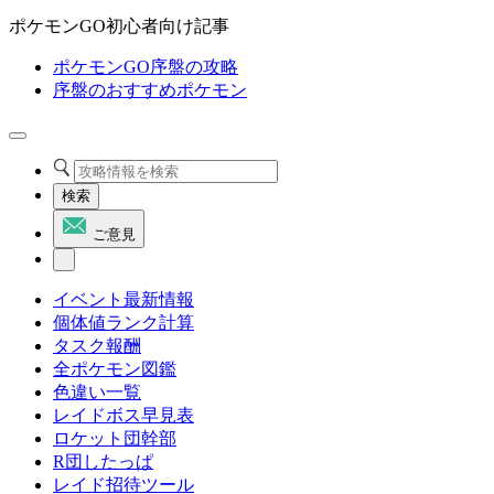
ポケモンGO初心者向け記事
ポケモンGO序盤の攻略
序盤のおすすめポケモン
検索
ご意見
イベント最新情報
個体値ランク計算
タスク報酬
全ポケモン図鑑
色違い一覧
レイドボス早見表
ロケット団幹部
R団したっぱ
レイド招待ツール