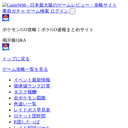
事前ガチャ
ゲーム検索
ログイン
ポケモンGO攻略｜ポケGO速報まとめサイト
掲示板Q&A
トップに戻る
ゲーム攻略一覧を見る
イベント最新情報
個体値ランク計算
タスク報酬
全ポケモン図鑑
色違い一覧
レイドボス早見表
ロケット団幹部
R団したっぱ
レイド招待ツール