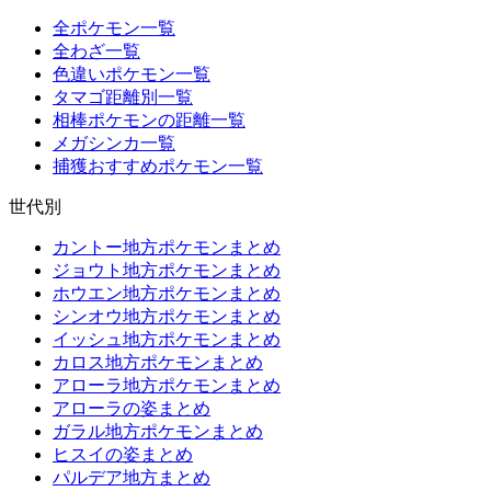
全ポケモン一覧
全わざ一覧
色違いポケモン一覧
タマゴ距離別一覧
相棒ポケモンの距離一覧
メガシンカ一覧
捕獲おすすめポケモン一覧
世代別
カントー地方ポケモンまとめ
ジョウト地方ポケモンまとめ
ホウエン地方ポケモンまとめ
シンオウ地方ポケモンまとめ
イッシュ地方ポケモンまとめ
カロス地方ポケモンまとめ
アローラ地方ポケモンまとめ
アローラの姿まとめ
ガラル地方ポケモンまとめ
ヒスイの姿まとめ
パルデア地方まとめ