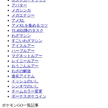
ポストカードブック
アバター
メガシンカ
メガエナジー
アメXL
アメXLを集めるコツ
TL40以降のタスク
わざマシン
すごいわざマシン
アイスルアー
ハーブルアー
マグネットルアー
レイニールアー
おうごんルアー
わざの解放
進化アイテム
イッシュのいし
シンオウのいし
チームカラー変更
ボーナスポケコイン
ポケモンGO一覧記事