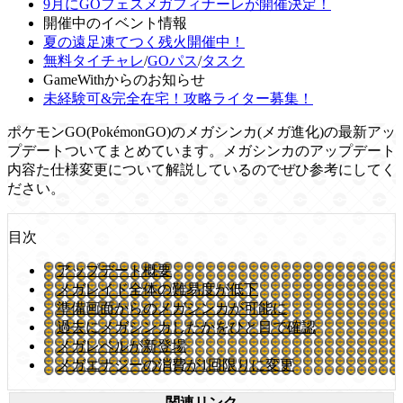
9月にGOフェスメガフィナーレが開催決定！
開催中のイベント情報
夏の遠足凍てつく残火開催中！
無料タイチャレ
/
GOパス
/
タスク
GameWithからのお知らせ
未経験可&完全在宅！攻略ライター募集！
ポケモンGO(PokémonGO)のメガシンカ(メガ進化)の最新アッ
プデートついてまとめています。メガシンカのアップデート
内容た仕様変更について解説しているのでぜひ参考にしてく
ださい。
目次
アップデート概要
メガレイド全体の難易度が低下
準備画面からのメガシンカが可能に
過去にメガシンカしたかをひと目で確認
メガレベルが新登場
メガエナジーの消費が1回限りに変更
関連リンク