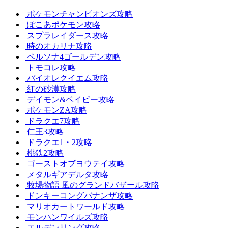
ポケモンチャンピオンズ攻略
ぽこあポケモン攻略
スプラレイダース攻略
時のオカリナ攻略
ペルソナ4ゴールデン攻略
トモコレ攻略
バイオレクイエム攻略
紅の砂漠攻略
デイモン&ベイビー攻略
ポケモンZA攻略
ドラクエ7攻略
仁王3攻略
ドラクエ1・2攻略
桃鉄2攻略
ゴーストオブヨウテイ攻略
メタルギアデルタ攻略
牧場物語 風のグランドバザール攻略
ドンキーコングバナンザ攻略
マリオカートワールド攻略
モンハンワイルズ攻略
エルデンリング攻略