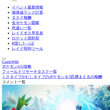
イベント最新情報
個体値ランク計算
タスク報酬
全ポケモン図鑑
色違い一覧
レイドボス早見表
ロケット団幹部
R団したっぱ
レイド招待ツール
GameWith
ポケモンGO攻略
フィールドリサーチタスク一覧
くさタイプかむしタイプのポケモンを5匹捕まえるの報酬
コメント一覧