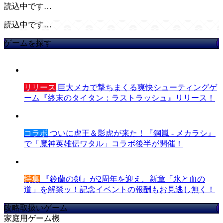
読込中です…
読込中です…
ゲームを探す
リリース
巨大メカで撃ちまくる爽快シューティングゲ
ーム『終末のタイタン：ラストラッシュ』リリース！
コラボ
ついに虎王＆影虎が来た！『鋼嵐 - メカラシ』
で「魔神英雄伝ワタル」コラボ後半が開催！
特集
『鈴蘭の剣』が2周年を迎え、新章「氷と血の
道」を解禁ッ！記念イベントの報酬もお見逃し無く！
攻略取扱いゲーム
家庭用ゲーム機