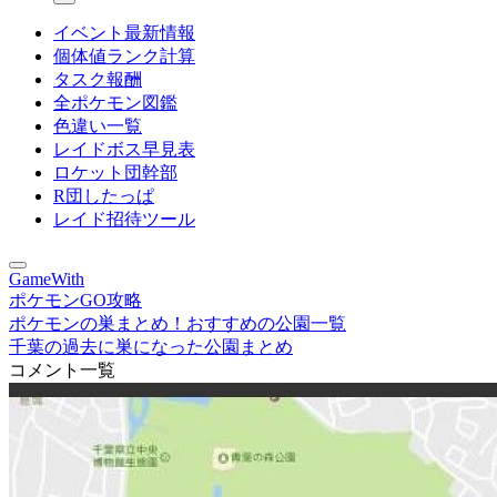
イベント最新情報
個体値ランク計算
タスク報酬
全ポケモン図鑑
色違い一覧
レイドボス早見表
ロケット団幹部
R団したっぱ
レイド招待ツール
GameWith
ポケモンGO攻略
ポケモンの巣まとめ！おすすめの公園一覧
千葉の過去に巣になった公園まとめ
コメント一覧