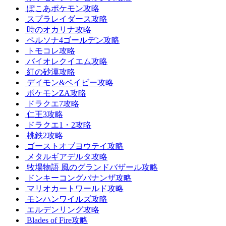
ぽこあポケモン攻略
スプラレイダース攻略
時のオカリナ攻略
ペルソナ4ゴールデン攻略
トモコレ攻略
バイオレクイエム攻略
紅の砂漠攻略
デイモン&ベイビー攻略
ポケモンZA攻略
ドラクエ7攻略
仁王3攻略
ドラクエ1・2攻略
桃鉄2攻略
ゴーストオブヨウテイ攻略
メタルギアデルタ攻略
牧場物語 風のグランドバザール攻略
ドンキーコングバナンザ攻略
マリオカートワールド攻略
モンハンワイルズ攻略
エルデンリング攻略
Blades of Fire攻略