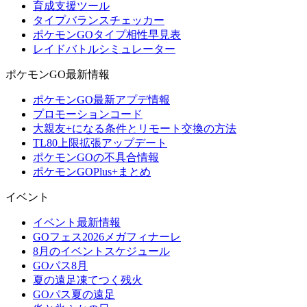
育成支援ツール
タイプバランスチェッカー
ポケモンGOタイプ相性早見表
レイドバトルシミュレーター
ポケモンGO最新情報
ポケモンGO最新アプデ情報
プロモーションコード
大親友+になる条件とリモート交換の方法
TL80上限拡張アップデート
ポケモンGOの不具合情報
ポケモンGOPlus+まとめ
イベント
イベント最新情報
GOフェス2026メガフィナーレ
8月のイベントスケジュール
GOパス8月
夏の遠足凍てつく残火
GOパス夏の遠足