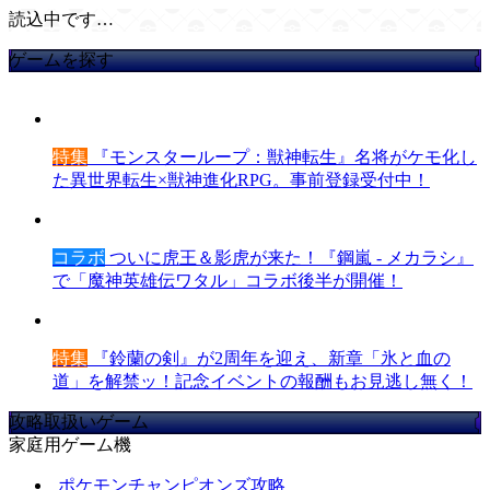
読込中です…
ゲームを探す
特集
『モンスターループ：獣神転生』名将がケモ化し
た異世界転生×獣神進化RPG。事前登録受付中！
コラボ
ついに虎王＆影虎が来た！『鋼嵐 - メカラシ』
で「魔神英雄伝ワタル」コラボ後半が開催！
特集
『鈴蘭の剣』が2周年を迎え、新章「氷と血の
道」を解禁ッ！記念イベントの報酬もお見逃し無く！
攻略取扱いゲーム
家庭用ゲーム機
ポケモンチャンピオンズ攻略