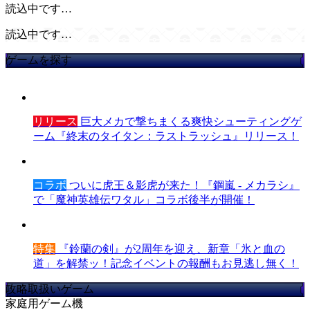
読込中です…
読込中です…
ゲームを探す
リリース
巨大メカで撃ちまくる爽快シューティングゲ
ーム『終末のタイタン：ラストラッシュ』リリース！
コラボ
ついに虎王＆影虎が来た！『鋼嵐 - メカラシ』
で「魔神英雄伝ワタル」コラボ後半が開催！
特集
『鈴蘭の剣』が2周年を迎え、新章「氷と血の
道」を解禁ッ！記念イベントの報酬もお見逃し無く！
攻略取扱いゲーム
家庭用ゲーム機