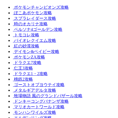
ポケモンチャンピオンズ攻略
ぽこあポケモン攻略
スプラレイダース攻略
時のオカリナ攻略
ペルソナ4ゴールデン攻略
トモコレ攻略
バイオレクイエム攻略
紅の砂漠攻略
デイモン&ベイビー攻略
ポケモンZA攻略
ドラクエ7攻略
仁王3攻略
ドラクエ1・2攻略
桃鉄2攻略
ゴーストオブヨウテイ攻略
メタルギアデルタ攻略
牧場物語 風のグランドバザール攻略
ドンキーコングバナンザ攻略
マリオカートワールド攻略
モンハンワイルズ攻略
エルデンリング攻略