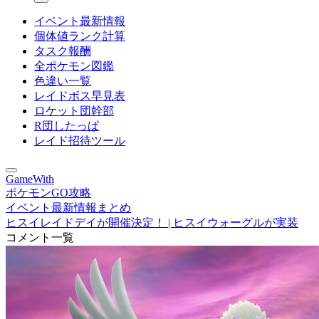
イベント最新情報
個体値ランク計算
タスク報酬
全ポケモン図鑑
色違い一覧
レイドボス早見表
ロケット団幹部
R団したっぱ
レイド招待ツール
GameWith
ポケモンGO攻略
イベント最新情報まとめ
ヒスイレイドデイが開催決定！ | ヒスイウォーグルが実装
コメント一覧