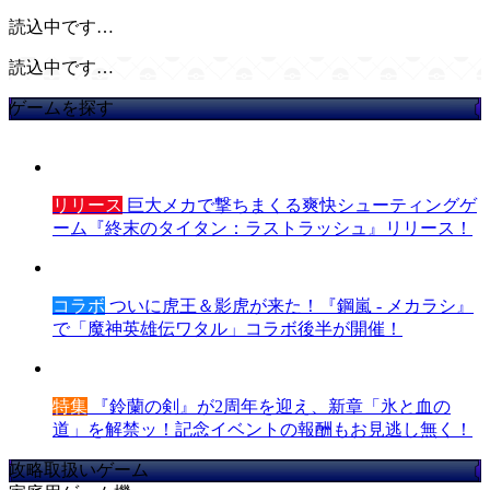
読込中です…
読込中です…
ゲームを探す
リリース
巨大メカで撃ちまくる爽快シューティングゲ
ーム『終末のタイタン：ラストラッシュ』リリース！
コラボ
ついに虎王＆影虎が来た！『鋼嵐 - メカラシ』
で「魔神英雄伝ワタル」コラボ後半が開催！
特集
『鈴蘭の剣』が2周年を迎え、新章「氷と血の
道」を解禁ッ！記念イベントの報酬もお見逃し無く！
攻略取扱いゲーム