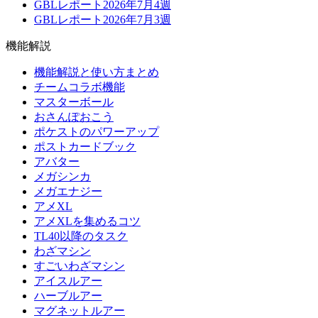
GBLレポート2026年7月4週
GBLレポート2026年7月3週
機能解説
機能解説と使い方まとめ
チームコラボ機能
マスターボール
おさんぽおこう
ポケストのパワーアップ
ポストカードブック
アバター
メガシンカ
メガエナジー
アメXL
アメXLを集めるコツ
TL40以降のタスク
わざマシン
すごいわざマシン
アイスルアー
ハーブルアー
マグネットルアー