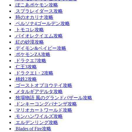
ぽこあポケモン攻略
スプラレイダース攻略
時のオカリナ攻略
ペルソナ4ゴールデン攻略
トモコレ攻略
バイオレクイエム攻略
紅の砂漠攻略
デイモン&ベイビー攻略
ポケモンZA攻略
ドラクエ7攻略
仁王3攻略
ドラクエ1・2攻略
桃鉄2攻略
ゴーストオブヨウテイ攻略
メタルギアデルタ攻略
牧場物語 風のグランドバザール攻略
ドンキーコングバナンザ攻略
マリオカートワールド攻略
モンハンワイルズ攻略
エルデンリング攻略
Blades of Fire攻略