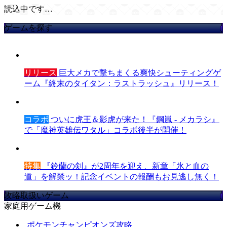
読込中です…
ゲームを探す
リリース
巨大メカで撃ちまくる爽快シューティングゲ
ーム『終末のタイタン：ラストラッシュ』リリース！
コラボ
ついに虎王＆影虎が来た！『鋼嵐 - メカラシ』
で「魔神英雄伝ワタル」コラボ後半が開催！
特集
『鈴蘭の剣』が2周年を迎え、新章「氷と血の
道」を解禁ッ！記念イベントの報酬もお見逃し無く！
攻略取扱いゲーム
家庭用ゲーム機
ポケモンチャンピオンズ攻略