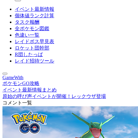
イベント最新情報
個体値ランク計算
タスク報酬
全ポケモン図鑑
色違い一覧
レイドボス早見表
ロケット団幹部
R団したっぱ
レイド招待ツール
GameWith
ポケモンGO攻略
イベント最新情報まとめ
原始の呼び声イベントが開催！レックウザ登場
コメント一覧