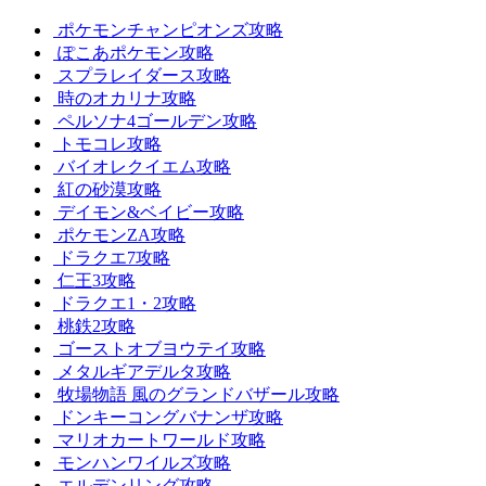
ポケモンチャンピオンズ攻略
ぽこあポケモン攻略
スプラレイダース攻略
時のオカリナ攻略
ペルソナ4ゴールデン攻略
トモコレ攻略
バイオレクイエム攻略
紅の砂漠攻略
デイモン&ベイビー攻略
ポケモンZA攻略
ドラクエ7攻略
仁王3攻略
ドラクエ1・2攻略
桃鉄2攻略
ゴーストオブヨウテイ攻略
メタルギアデルタ攻略
牧場物語 風のグランドバザール攻略
ドンキーコングバナンザ攻略
マリオカートワールド攻略
モンハンワイルズ攻略
エルデンリング攻略