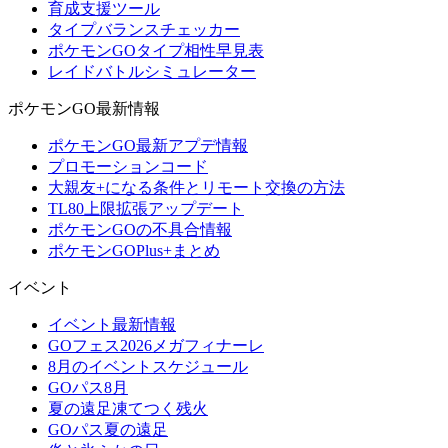
育成支援ツール
タイプバランスチェッカー
ポケモンGOタイプ相性早見表
レイドバトルシミュレーター
ポケモンGO最新情報
ポケモンGO最新アプデ情報
プロモーションコード
大親友+になる条件とリモート交換の方法
TL80上限拡張アップデート
ポケモンGOの不具合情報
ポケモンGOPlus+まとめ
イベント
イベント最新情報
GOフェス2026メガフィナーレ
8月のイベントスケジュール
GOパス8月
夏の遠足凍てつく残火
GOパス夏の遠足