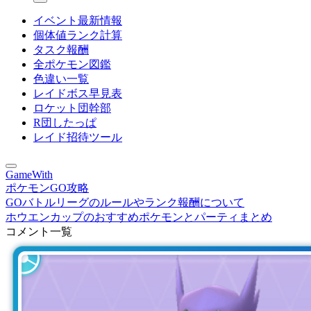
イベント最新情報
個体値ランク計算
タスク報酬
全ポケモン図鑑
色違い一覧
レイドボス早見表
ロケット団幹部
R団したっぱ
レイド招待ツール
GameWith
ポケモンGO攻略
GOバトルリーグのルールやランク報酬について
ホウエンカップのおすすめポケモンとパーティまとめ
コメント一覧