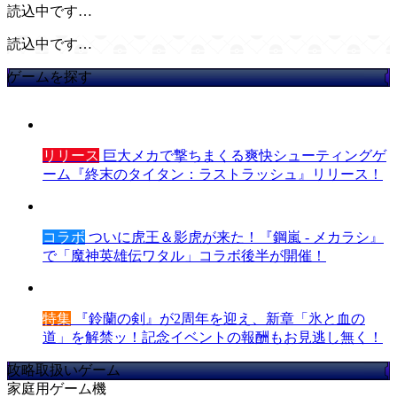
読込中です…
読込中です…
ゲームを探す
リリース
巨大メカで撃ちまくる爽快シューティングゲ
ーム『終末のタイタン：ラストラッシュ』リリース！
コラボ
ついに虎王＆影虎が来た！『鋼嵐 - メカラシ』
で「魔神英雄伝ワタル」コラボ後半が開催！
特集
『鈴蘭の剣』が2周年を迎え、新章「氷と血の
道」を解禁ッ！記念イベントの報酬もお見逃し無く！
攻略取扱いゲーム
家庭用ゲーム機