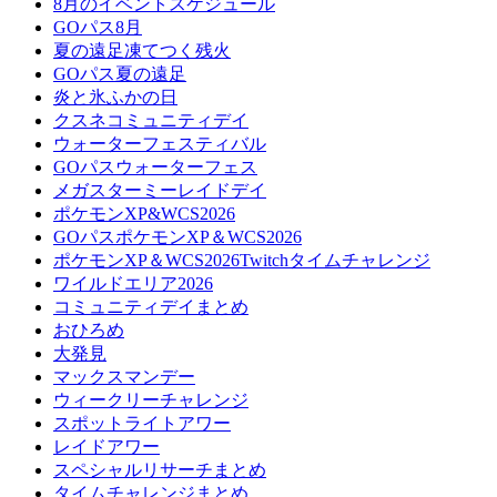
8月のイベントスケジュール
GOパス8月
夏の遠足凍てつく残火
GOパス夏の遠足
炎と氷ふかの日
クスネコミュニティデイ
ウォーターフェスティバル
GOパスウォーターフェス
メガスターミーレイドデイ
ポケモンXP&WCS2026
GOパスポケモンXP＆WCS2026
ポケモンXP＆WCS2026Twitchタイムチャレンジ
ワイルドエリア2026
コミュニティデイまとめ
おひろめ
大発見
マックスマンデー
ウィークリーチャレンジ
スポットライトアワー
レイドアワー
スペシャルリサーチまとめ
タイムチャレンジまとめ