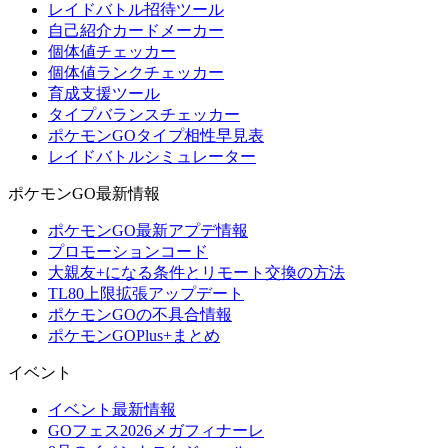
レイドバトル招待ツール
自己紹介カードメーカー
個体値チェッカー
個体値ランクチェッカー
育成支援ツール
タイプバランスチェッカー
ポケモンGOタイプ相性早見表
レイドバトルシミュレーター
ポケモンGO最新情報
ポケモンGO最新アプデ情報
プロモーションコード
大親友+になる条件とリモート交換の方法
TL80上限拡張アップデート
ポケモンGOの不具合情報
ポケモンGOPlus+まとめ
イベント
イベント最新情報
GOフェス2026メガフィナーレ