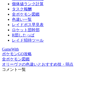
個体値ランク計算
タスク報酬
全ポケモン図鑑
色違い一覧
レイドボス早見表
ロケット団幹部
R団したっぱ
レイド招待ツール
GameWith
ポケモンGO攻略
全ポケモン図鑑
オリーヴァの色違いとおすすめ技・弱点
コメント一覧