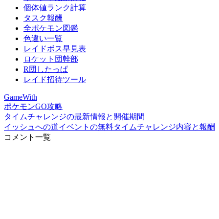
個体値ランク計算
タスク報酬
全ポケモン図鑑
色違い一覧
レイドボス早見表
ロケット団幹部
R団したっぱ
レイド招待ツール
GameWith
ポケモンGO攻略
タイムチャレンジの最新情報と開催期間
イッシュへの道イベントの無料タイムチャレンジ内容と報酬
コメント一覧