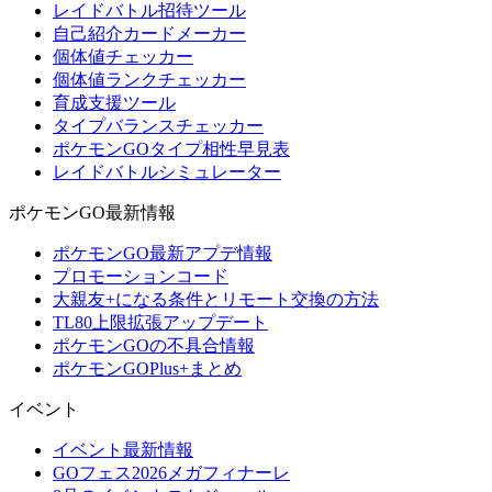
レイドバトル招待ツール
自己紹介カードメーカー
個体値チェッカー
個体値ランクチェッカー
育成支援ツール
タイプバランスチェッカー
ポケモンGOタイプ相性早見表
レイドバトルシミュレーター
ポケモンGO最新情報
ポケモンGO最新アプデ情報
プロモーションコード
大親友+になる条件とリモート交換の方法
TL80上限拡張アップデート
ポケモンGOの不具合情報
ポケモンGOPlus+まとめ
イベント
イベント最新情報
GOフェス2026メガフィナーレ