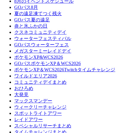
8月のイベントスケジュール
GOパス8月
夏の遠足凍てつく残火
GOパス夏の遠足
炎と氷ふかの日
クスネコミュニティデイ
ウォーターフェスティバル
GOパスウォーターフェス
メガスターミーレイドデイ
ポケモンXP&WCS2026
GOパスポケモンXP＆WCS2026
ポケモンXP＆WCS2026Twitchタイムチャレンジ
ワイルドエリア2026
コミュニティデイまとめ
おひろめ
大発見
マックスマンデー
ウィークリーチャレンジ
スポットライトアワー
レイドアワー
スペシャルリサーチまとめ
タイムチャレンジまとめ