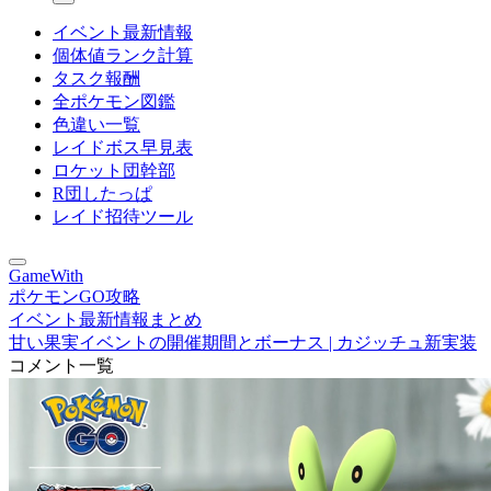
イベント最新情報
個体値ランク計算
タスク報酬
全ポケモン図鑑
色違い一覧
レイドボス早見表
ロケット団幹部
R団したっぱ
レイド招待ツール
GameWith
ポケモンGO攻略
イベント最新情報まとめ
甘い果実イベントの開催期間とボーナス | カジッチュ新実装
コメント一覧