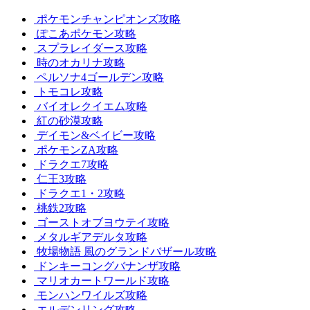
ポケモンチャンピオンズ攻略
ぽこあポケモン攻略
スプラレイダース攻略
時のオカリナ攻略
ペルソナ4ゴールデン攻略
トモコレ攻略
バイオレクイエム攻略
紅の砂漠攻略
デイモン&ベイビー攻略
ポケモンZA攻略
ドラクエ7攻略
仁王3攻略
ドラクエ1・2攻略
桃鉄2攻略
ゴーストオブヨウテイ攻略
メタルギアデルタ攻略
牧場物語 風のグランドバザール攻略
ドンキーコングバナンザ攻略
マリオカートワールド攻略
モンハンワイルズ攻略
エルデンリング攻略