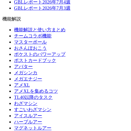
GBLレポート2026年7月4週
GBLレポート2026年7月3週
機能解説
機能解説と使い方まとめ
チームコラボ機能
マスターボール
おさんぽおこう
ポケストのパワーアップ
ポストカードブック
アバター
メガシンカ
メガエナジー
アメXL
アメXLを集めるコツ
TL40以降のタスク
わざマシン
すごいわざマシン
アイスルアー
ハーブルアー
マグネットルアー