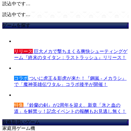
読込中です…
読込中です…
ゲームを探す
リリース
巨大メカで撃ちまくる爽快シューティングゲ
ーム『終末のタイタン：ラストラッシュ』リリース！
コラボ
ついに虎王＆影虎が来た！『鋼嵐 - メカラシ』
で「魔神英雄伝ワタル」コラボ後半が開催！
特集
『鈴蘭の剣』が2周年を迎え、新章「氷と血の
道」を解禁ッ！記念イベントの報酬もお見逃し無く！
攻略取扱いゲーム
家庭用ゲーム機