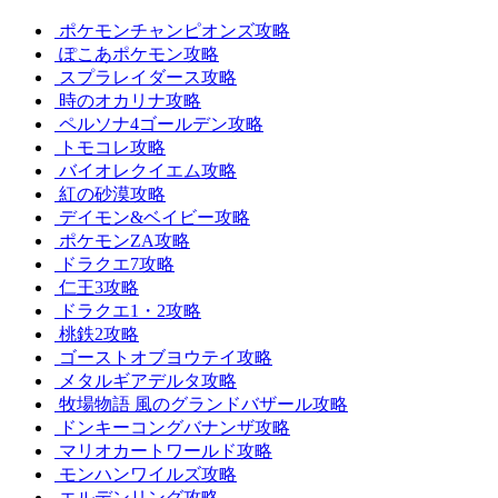
ポケモンチャンピオンズ攻略
ぽこあポケモン攻略
スプラレイダース攻略
時のオカリナ攻略
ペルソナ4ゴールデン攻略
トモコレ攻略
バイオレクイエム攻略
紅の砂漠攻略
デイモン&ベイビー攻略
ポケモンZA攻略
ドラクエ7攻略
仁王3攻略
ドラクエ1・2攻略
桃鉄2攻略
ゴーストオブヨウテイ攻略
メタルギアデルタ攻略
牧場物語 風のグランドバザール攻略
ドンキーコングバナンザ攻略
マリオカートワールド攻略
モンハンワイルズ攻略
エルデンリング攻略