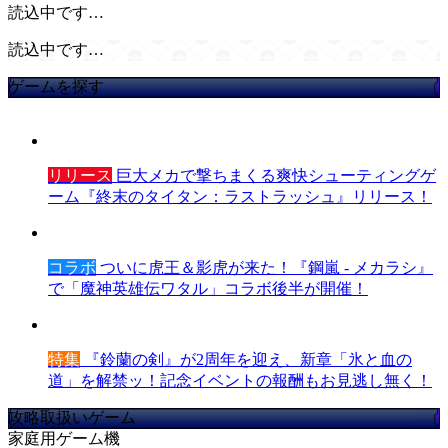
読込中です…
読込中です…
ゲームを探す
リリース
巨大メカで撃ちまくる爽快シューティングゲ
ーム『終末のタイタン：ラストラッシュ』リリース！
コラボ
ついに虎王＆影虎が来た！『鋼嵐 - メカラシ』
で「魔神英雄伝ワタル」コラボ後半が開催！
特集
『鈴蘭の剣』が2周年を迎え、新章「氷と血の
道」を解禁ッ！記念イベントの報酬もお見逃し無く！
攻略取扱いゲーム
家庭用ゲーム機