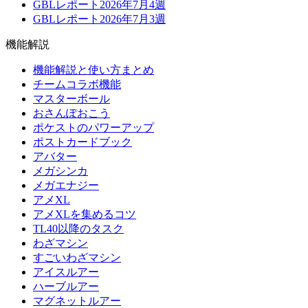
GBLレポート2026年7月4週
GBLレポート2026年7月3週
機能解説
機能解説と使い方まとめ
チームコラボ機能
マスターボール
おさんぽおこう
ポケストのパワーアップ
ポストカードブック
アバター
メガシンカ
メガエナジー
アメXL
アメXLを集めるコツ
TL40以降のタスク
わざマシン
すごいわざマシン
アイスルアー
ハーブルアー
マグネットルアー