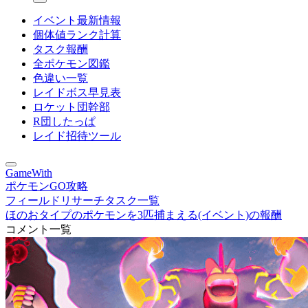
イベント最新情報
個体値ランク計算
タスク報酬
全ポケモン図鑑
色違い一覧
レイドボス早見表
ロケット団幹部
R団したっぱ
レイド招待ツール
GameWith
ポケモンGO攻略
フィールドリサーチタスク一覧
ほのおタイプのポケモンを3匹捕まえる(イベント)の報酬
コメント一覧