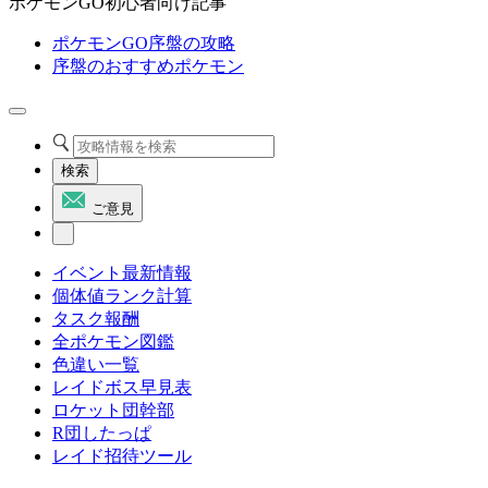
ポケモンGO初心者向け記事
ポケモンGO序盤の攻略
序盤のおすすめポケモン
検索
ご意見
イベント最新情報
個体値ランク計算
タスク報酬
全ポケモン図鑑
色違い一覧
レイドボス早見表
ロケット団幹部
R団したっぱ
レイド招待ツール