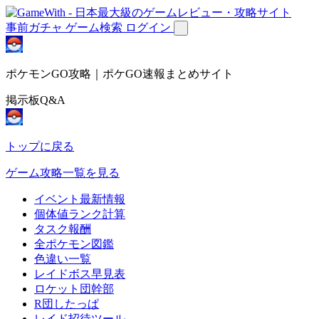
事前ガチャ
ゲーム検索
ログイン
ポケモンGO攻略｜ポケGO速報まとめサイト
掲示板Q&A
トップに戻る
ゲーム攻略一覧を見る
イベント最新情報
個体値ランク計算
タスク報酬
全ポケモン図鑑
色違い一覧
レイドボス早見表
ロケット団幹部
R団したっぱ
レイド招待ツール