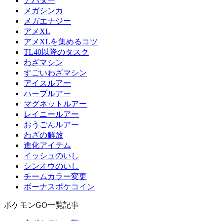
アバター
メガシンカ
メガエナジー
アメXL
アメXLを集めるコツ
TL40以降のタスク
わざマシン
すごいわざマシン
アイスルアー
ハーブルアー
マグネットルアー
レイニールアー
おうごんルアー
わざの解放
進化アイテム
イッシュのいし
シンオウのいし
チームカラー変更
ボーナスポケコイン
ポケモンGO一覧記事