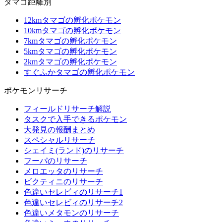
タマゴ距離別
12kmタマゴの孵化ポケモン
10kmタマゴの孵化ポケモン
7kmタマゴの孵化ポケモン
5kmタマゴの孵化ポケモン
2kmタマゴの孵化ポケモン
すぐふかタマゴの孵化ポケモン
ポケモンリサーチ
フィールドリサーチ解説
タスクで入手できるポケモン
大発見の報酬まとめ
スペシャルリサーチ
シェイミ(ランド)のリサーチ
フーパのリサーチ
メロエッタのリサーチ
ビクティニのリサーチ
色違いセレビィのリサーチ1
色違いセレビィのリサーチ2
色違いメタモンのリサーチ